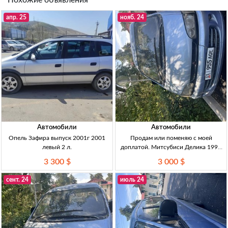
Похожие объявления
апр. 25
нояб. 24
Автомобили
Автомобили
Опель Зафира выпуск 2001г 2001
Продам или поменяю с моей
левый 2 л.
доплатой. Митсубиси Делика 1995
год газ-бензин. -3000$ 1995
3 300 $
3 000 $
сент. 24
июль 24