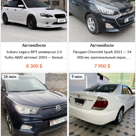
Автомобили
Автомобили
Subaru Legacy BP5 универсал 2.0
Продаю Chevrolet Spark 2021 — 54
Turbo AWD автомат 2003 — белый,
000 км, оригинальный окрас,
обслужен, 260 л.с. Subaru Legacy BP5
камеры, вариатор Chevrolet Spark
8 300 $
7 900 $
2003, универсал. 2.0 Turbo EJ20X 260
2021, 54т.км оригинал, родной
л.с., постоянный AWD, АКПП 5AT.
окрас. 1.0 бензин, вариатор,
26 июн.
9 июн.
Белый кузов,
передний привод, левый ру