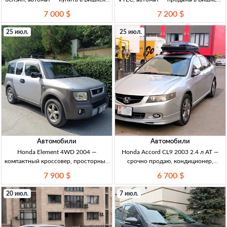
Honda Odyssey RA8, 2002 г., 3.0
Honda Inspire UC-1, 2003 г., 3.0 VTEC,
7 000 $
7 200 $
бензин, 210 л.с., АКПП, передний
250 л.с., АКПП-типтроник 5-ст.,
привод, пробег 219 тыс. км, правый
передн. привод, пр. руль, 308
25 июл.
25 июл.
Автомобили
Автомобили
Honda Element 4WD 2004 —
Honda Accord CL9 2003 2.4 л AT —
компактный кроссовер, просторный
срочно продаю, кондиционер,
салон, высокий клиренс Honda
Android-магнитола, Бишкек Accord
7 900 $
6 700 $
Element 2004, 2.4, 4WD (подкл.),
CL9, 2003 г., б/с, 2.4 бенз, AT, правый
АКПП; просторный салон с высокой
руль. Кондиц/печка работают, салон
20 июл.
7 июл.
посадкой, широкие дверные пр
чистый в чехле, An