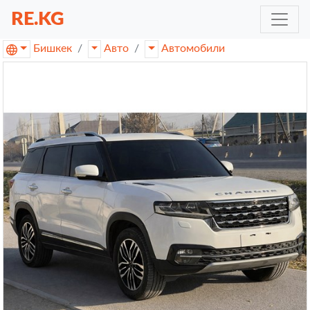
RE.KG
Бишкек
Авто
Автомобили