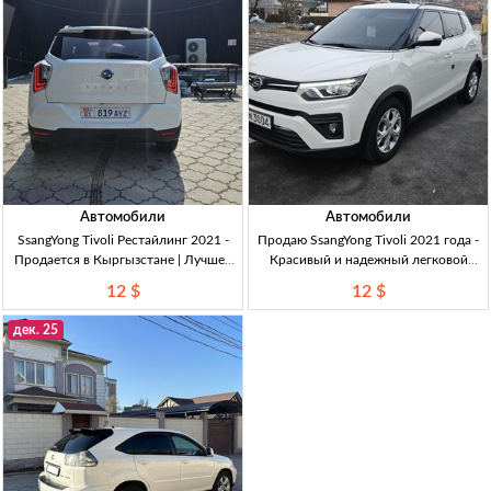
Автомобили
Автомобили
SsangYong Tivoli Рестайлинг 2021 -
Продаю SsangYong Tivoli 2021 года -
Продается в Кыргызстане | Лучшее
Красивый и надежный легковой
предложение! SsangYong Tivoli 2021,
автомобиль в Бишкеке Продаю
12 $
12 $
бензин 1.5, 167км, свежепригн.,
SsangYong Tivoli 2021, 1.5L, бензин,
растаможен. Цена: 12400$.
пробег 166тыс, свежепригнана, в
дек. 25
Бишкеке.