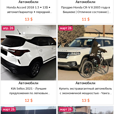
Автомобили
Автомобили
Honda Accord 2018 1.5 • 13$ •
Продаю Honda CR-V II 2005 года в
автомат/вариатор • передний
Бишкеке | Отличное состояние |
привод — легковой автомобиль в
Полный привод Honda CR-V II 2005г.,
13 $
11 $
Бишкеке Accord 2018, 1.5 бенз,
2.0л, авт., г.Бишке, в отличном
1500см3, вариатор (CVT), передний
состоянии, 11,000 USD.
апр. 26
март 26
привод FWD, руль слева, пробег
149000 км, о
Автомобили
Автомобили
KIA Seltos 2021 - Лучшие
Купить экстравагантный автомобиль
предложения по легковым
с экономичной мощностью - Чанган
автомобилям в Кыргызстане KIA
Q7 2020 года! Чанган Q7 2020, 1.5 л,
12 $
13 $
Seltos 2021, 1.6 дизель, автомат,
150 л.с., экономичный расход,
белый, весь фарш, срочно, 12,200
растаможен, хорошая подвеска для
март 26
март 26
USD.
города и бездо