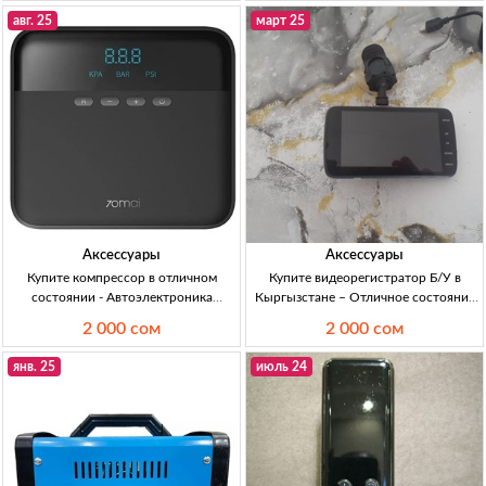
StarLine. Совместимость по CAN-ин
W203, 1DIN, FM/AM, CD, навигация.
авг. 25
март 25
2199 сом торг.
Аксессуары
Аксессуары
Купите компрессор в отличном
Купите видеорегистратор Б/У в
состоянии - Автоэлектроника
Кыргызстане – Отличное состояние
Кыргызстан Продаю компрессор в
и цена 2000 сом Видеорегистратор
2 000 сом
2 000 сом
отличном состоянии, цена 2000 сом.
Б/У, хорошее состояние, 2000 сом.
янв. 25
июль 24