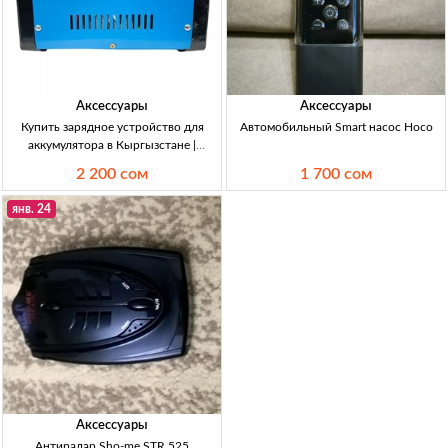
Аксессуары
Аксессуары
Купить зарядное устройство для
Автомобильный Smart насос Hoco
аккумулятора в Кыргызстане |
Инвенторное 50А Зарядное
2 200 сом
1 700 сом
устройство инв. 50А для всех типов
АКБ.
янв. 24
Аксессуары
Антирадар Sho-me STR 525