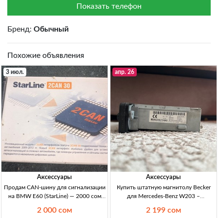
Показать телефон
Бренд:
Обычный
Похожие объявления
3 июл.
апр. 26
Аксессуары
Аксессуары
Продам CAN-шину для сигнализации
Купить штатную магнитолу Becker
на BMW E60 (StarLine) — 2000 сом
для Mercedes-Benz W203 –
CAN-bus шина, б/у. Стояла на BMW
Автоэлектроника в Кыргызстане
2 000 сом
2 199 сом
E60 (интеграция) под сигнализацию
Магнитола Becker для Mercedes