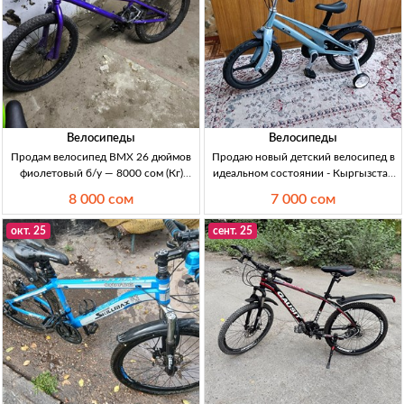
Велосипеды
Велосипеды
Продам велосипед BMX 26 дюймов
Продаю новый детский велосипед в
фиолетовый б/у — 8000 сом (Кг)
идеальном состоянии - Кыргызстан
BMX, фиолетовый, 26" колёса, для
Новый детский вел., снимающиеся
8 000 сом
7 000 сом
скейт-площадок, б/у, состояние: б/у
колёса, 7000 сом, идеальное
состоян., Аламедине-1
окт. 25
сент. 25