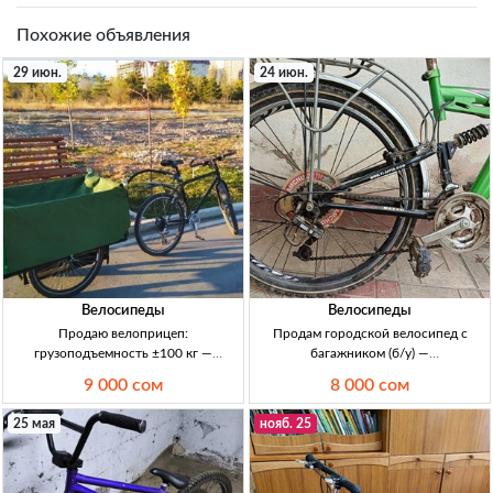
Похожие объявления
29 июн.
24 июн.
Велосипеды
Велосипеды
Продаю велоприцеп:
Продам городской велосипед с
грузоподъемность ±100 кг —
багажником (б/у) —
Кыргызстан Велоприцеп для
многоскоростной для ежедневных
9 000 сом
8 000 сом
велосипеда. Гр/пд: ±100 кг.
поездок по городу Велосипед
Материал/констр: на каждый день.
гoрoдcкoй б/у, многоскоростной, с
25 мая
нояб. 25
Ценa 9000 KGS, торг.
багажником. Для ежедневных
поездок по городу, быстрых пе