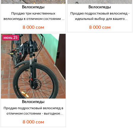
Велосипеды
Велосипеды
Продаю три качественных
Продаю подростковый велосипед -
велосипеда в отличном состоянии -
идеальный выбор для вашего
выгодно и быстро! Продаю 3
ребенка | Кыргызстан Продаю
8 000 сом
8 000 сом
велосипеда. Б/у, рама металл. Цена:
подростковый вел. 9-12 лет, чёрный,
8 000 сомов.
в иде. сост. 8000 c, торг.
июнь 25
Велосипеды
Продаю подростковый велосипед в
отличном состоянии - выгодное
предложение! Прпод. вел. в отличн.
8 000 сом
сост. 8000сом