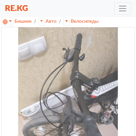
RE.KG
Бишкек
Авто
Велосипеды