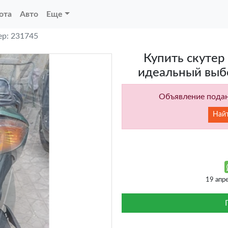
ота
Авто
Еще
р: 231745
Купить скутер
идеальный выбо
Объявление подан
Най
19 апр