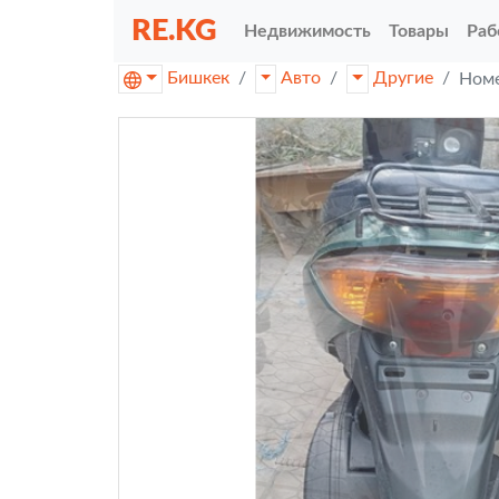
RE.KG
Недвижимость
Товары
Раб
Бишкек
Авто
Другие
Номе