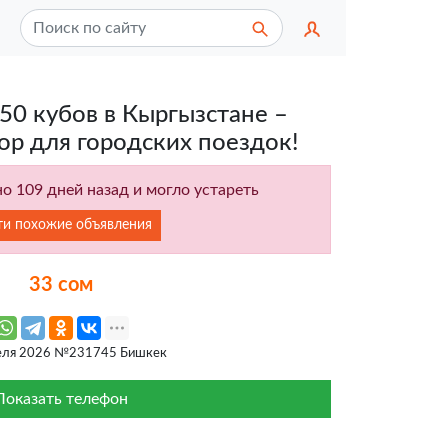
 50 кубов в Кыргызстане –
р для городских поездок!
о 109 дней назад и могло устареть
ти похожие объявления
33 сом
еля 2026 №231745 Бишкек
Показать телефон