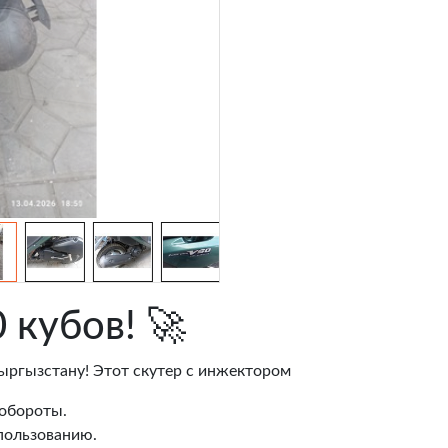
 кубов! 🚀
ыргызстану! Этот скутер с инжектором
 обороты.
спользованию.