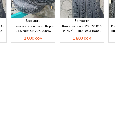
Запчасти
Запчасти
R15
Шины всесезонные из Кореи
Колесо в сборе 205/60 R15
Ро
рея
215/70R16 и 225/70R16
(5 дыр) — 1800 сом, Корея
Ци
е
Dunlop Roadstone — почти
Продаю колесо в сборе
и
2 000 сом
1 800 сом
, б/
новые Продаются почти
205/60 R15, 5 отверстий (5
Цена
новые корейские шины
дыр). Цена 1800 сом. Колесо
ля
всесезонные Dunlop и
из Кореи, подходит для
к
5x?.
Roadstone: 215/70R16 и
легковых авто с
20
225/70R16. Цена от 2000
соответствующими
сом за штуку. Состояние
параметрами.
близкое к новому, надежная
До
резина для повседневной
езды по Кыргызстану.