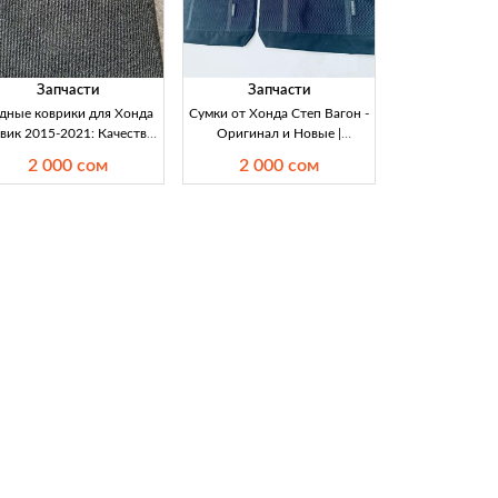
Запчасти
Запчасти
дные коврики для Хонда
Сумки от Хонда Степ Вагон -
вик 2015-2021: Качество
Оригинал и Новые |
 доступность | Купить в
Автозапчасти в Кыргызстане
2 000 сом
2 000 сом
Кыргызстане Ищете
Купите оригинальные сумки
качественные родные
от Хонда Степ Вагон. Новые,
оврики для Хонда Цивик
привезенные из Японии.
15-2021? У нас отличное
Отличное качество по
предложение! Высокое
доступной цене.
качество, как новые.
Заказывайте доставку по
ставка в любые регионы
Кыргызстану.
Кыргызстана.