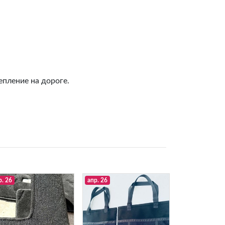
епление на дороге.
р. 26
апр. 26