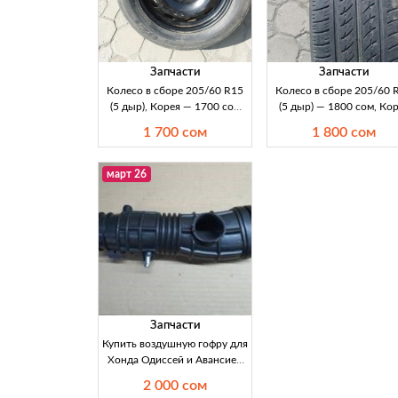
Запчасти
Запчасти
Колесо в сборе 205/60 R15
Колесо в сборе 205/60 
(5 дыр), Корея — 1700 сом
(5 дыр) — 1800 сом, Ко
Продаю колесо в сборе
Продаю колесо в сбор
1 700 сом
1 800 сом
205/60 R15, 5 отверстий.
205/60 R15 (5 отверстий)
Происхождение: Корея.
у, производство Корея. 
Цена 1700 сом. Подходит
1800 сом. Подходит д
март 26
для замены/комплектации
подбора по разболтовке 
шин и дисков в
Кыргызстане.
Запчасти
Купить воздушную гофру для
Хонда Одиссей и Авансиер
3.0 в Кыргызстане Ищете
2 000 сом
воздушную гофру для Honda