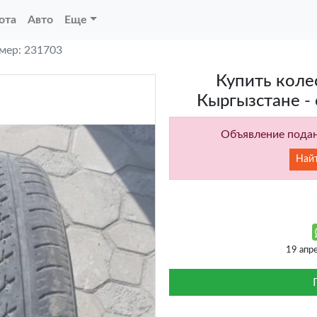
ота
Авто
Еще
мер: 231703
Купить коле
Кыргызстане - 
Объявление подан
Най
19 апр