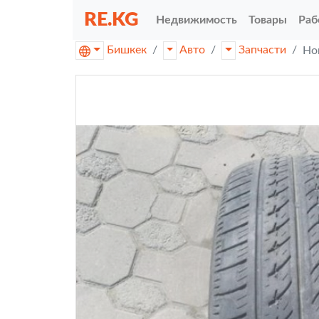
RE.KG
Недвижимость
Товары
Раб
Бишкек
Авто
Запчасти
Но