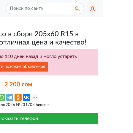
со в сборе 205х60 R15 в
отличная цена и качество!
о 110 дней назад и могло устареть
ти похожие объявления
2 200 сом
еля 2026 №231703 Бишкек
Показать телефон