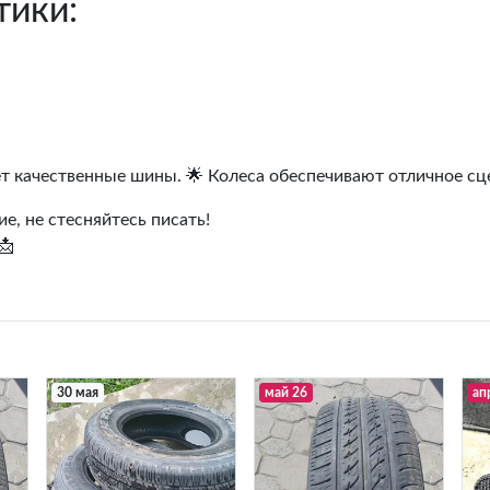
тики:
т качественные шины. 🌟 Колеса обеспечивают отличное сц
е, не стесняйтесь писать!
📩
30 мая
май 26
ап