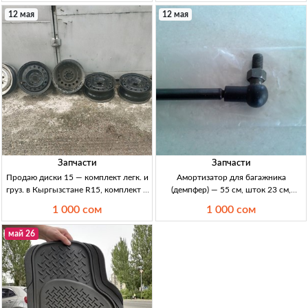
23см, в упак.
12 мая
12 мая
Запчасти
Запчасти
Продаю диски 15 — комплект легк. и
Амортизатор для багажника
груз. в Кыргызстане R15, комплект 6
(демпфер) — 55 см, шток 23 см,
шт: 4x легк. диски (1000с/шт) + 2x
новый в упаковке Амортизатор/
1 000 сом
1 000 сом
груз. диски (1500с/шт).
демпфер багажника. 1шт. Общая
длина 55см, длина штока 23см.
май 26
Новый, в упаковке. Цена 1000