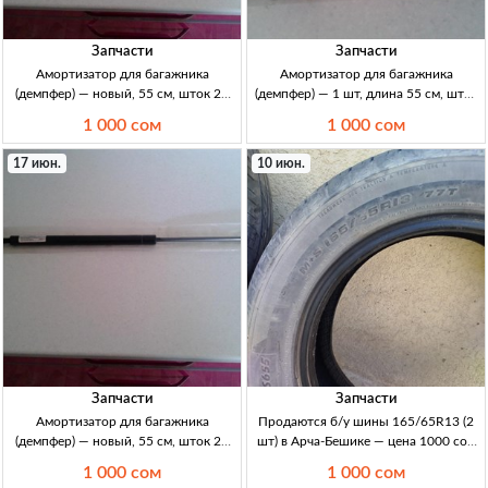
Запчасти
Запчасти
Амортизатор для багажника
Амортизатор для багажника
(демпфер) — новый, 55 см, шток 23
(демпфер) — 1 шт, длина 55 см, шток
см Амортизатор/демпфер багажника,
23 см — новое в упаковке
1 000 сом
1 000 сом
1 шт. Нов., в упаковке. Общая длина
Амортизатор/демпфер на багажник.
55 см, длина штока 23 см. Цена 10
1шт. Нов., в упаковке. Общая дл.
17 июн.
10 июн.
55см, дл. штока 23см.
Запчасти
Запчасти
Амортизатор для багажника
Продаются б/у шины 165/65R13 (2
(демпфер) — новый, 55 см, шток 23
шт) в Арча-Бешике — цена 1000 сом
см Амортизатор/демпфер багажника:
б/у шины 2шт, 165/65R13, M+S,
1 000 сом
1 000 сом
нов., 1шт. Общая длина 55см, шток
Арча-Бешике; цена 1000 KGS за 2 шт