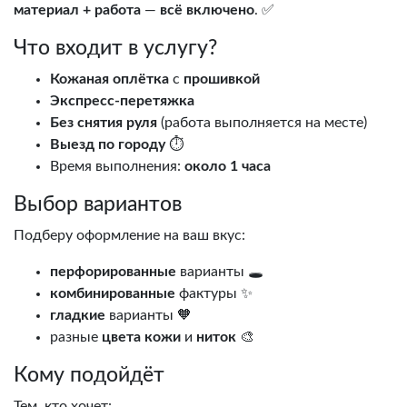
материал + работа
—
всё включено
. ✅
Что входит в услугу?
Кожаная оплётка
с
прошивкой
Экспресс-перетяжка
Без снятия руля
(работа выполняется на месте)
Выезд по городу
⏱️
Время выполнения:
около 1 часа
Выбор вариантов
Подберу оформление на ваш вкус:
перфорированные
варианты 🕳️
комбинированные
фактуры ✨
гладкие
варианты 🧡
разные
цвета кожи
и
ниток
🎨
Кому подойдёт
Тем, кто хочет: