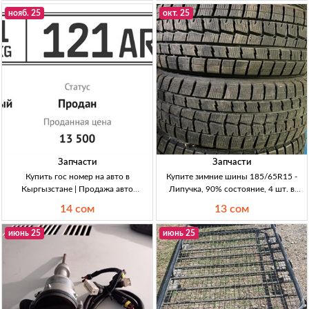
5x114.3. Цена: 15 000 сом.
состояние, цена 13000 сом.
нояб. 25
окт. 25
Запчасти
Запчасти
Купить гос номер на авто в
Купите зимние шины 185/65R15 -
Кыргызстане | Продажа авто
Липучка, 90% состояние, 4 шт. в
аксессуаров Гос номер на авто, цена
Кыргызстане Продаю зимние шины
14 сом
13 сом
9000 сом.
185/65R15 липучка, комплект 4 шт,
90% состояние, цена 12500 сом.
июнь 25
июнь 25