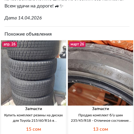
Всем удачи на дороге! 🚙✨
Дата 14.04.2026
Похожие объявления
апр. 26
март 26
Запчасти
Запчасти
Купить комплект резины на дисках
Продаю комплект б/у шин
для Toyota 215/60/R16 в
235/45/R18 - Отличное состояние |
Кыргызстане Комплект резины
Кыргызстан Продаю комплект б/у
15 сом
13 сом
215/60/R16 на дисках с разб.
шин 235/45/R18, отличное