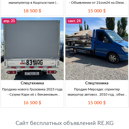
манипулятор в Кыргызстане |
- Объявление от 21ove24 на Diesel
Высокое качество и лучшая цена
Forum Два манипулятора UNIC V
18 500 $
15 000 $
Mitsubishi Fuso, кран-манипулятор,
Turbo и Maeda 2780kg за 15000$!
дизель 7.6, 5ст., 3т., в хорошем
Обмен или нал.
апр. 25
сент. 24
состоянии, 18500$
Спецтехника
Спецтехника
Продажа нового Грузовика 2023 года
Продаю Мерседес спринтер
- Сузуки Кари х6 с бензиновым
эвакуатор автовоз , 2010 год , объем
двигателем Новый Сузуки Кари х6,
v 3.0 V -образ , есть лебедка,
16 500 $
15 000 $
2023, 1.6 бензин, механика, 16500
кондиционер,
USD.
Сайт бесплатных объявлений RE.KG