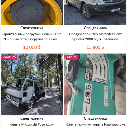
Спецтехника
Спецтехника
Фронтальный погрузчик новый 2025
Продаю спринтер Mercedes-Benz
ZL-958, высота разгрузки 3500 мм —
Sprinter 2008 года - отличное
12 000 USD Погрузчик фронтальный
состояние, пробег 370000 км 2008,
12 000 $
15 800 $
нов., 2025 г., ZL-958; дизель 4DHZY4,
спринтер, 15800$, хорошее
88 кВт; высота разгрузки 3500 мм;
состояние, пробег 370000 км, авто,
сент. 25
авг. 25
ковш 1
коммерческий транспорт
Спецтехника
Спецтехника
Купить Mitsubishi Fuso кран-
Купить манипуляторы в Кыргызстане