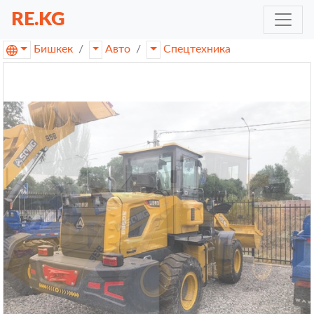
RE.KG
Бишкек
Авто
Спецтехника