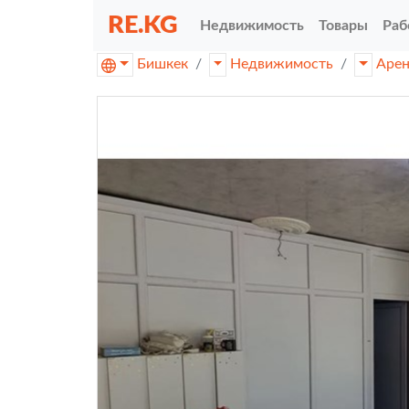
RE.KG
Недвижимость
Товары
Раб
Бишкек
Недвижимость
Аре