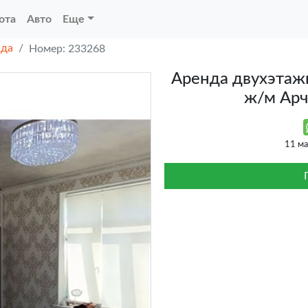
ота
Авто
Еще
нда
Номер: 233268
Аренда двухэтажн
ж/м Ар
11 м