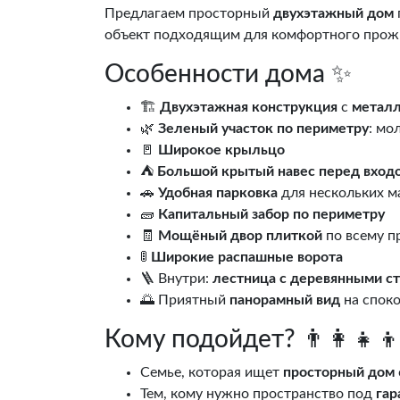
Предлагаем просторный
двухэтажный дом
объект подходящим для комфортного прож
Особенности дома ✨
🏗️
Двухэтажная конструкция
с
метал
🌿
Зеленый участок по периметру
: мо
🚪
Широкое крыльцо
⛺
Большой крытый навес перед вход
🚗
Удобная парковка
для нескольких 
🧱
Капитальный забор по периметру
🧾
Мощёный двор плиткой
по всему п
🚦
Широкие распашные ворота
🪜 Внутри:
лестница с деревянными с
🌅 Приятный
панорамный вид
на споко
Кому подойдет? 👨‍👩‍👧‍
Семье, которая ищет
просторный дом
Тем, кому нужно пространство под
гар