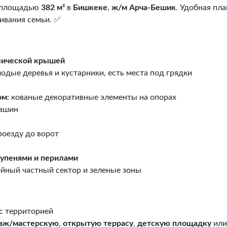
площадью
382 м²
в
Бишкеке
,
ж/м Арча-Бешик
. Удобная пл
ивания семьи. ✅
лической крышей
лодые деревья и кустарники, есть места под грядки
ом
: кованые декоративные элементы на опорах
машин
роезду до ворот
тупенями и перилами
йный частный сектор и зеленые зоны

с территорией
аж/мастерскую
,
открытую террасу
,
детскую площадку
ил