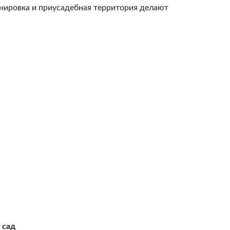
анировка и приусадебная территория делают
и
сад