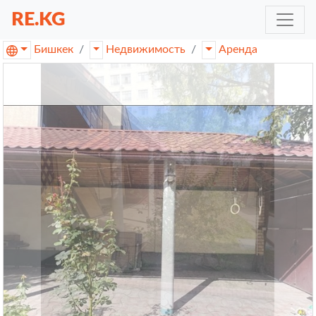
RE.KG
Бишкек
Недвижимость
Аренда