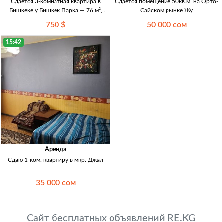
Сдаётся 3-комнатная квартира в
Сдаётся помещение 50кв.м. на Орто-
Бишкеке у Бишкек Парка — 76 м²,
Сайском рынке Жу
750 USD 3-комн. кв., 76 м², 2/этаж, с/
750 $
50 000 сом
у разд., р-н Бишкек Парка, Манаса/
Токтогула, аренда 750 USD
15:42
Аренда
Сдаю 1-ком. квартиру в мкр. Джал
35 000 сом
Сайт бесплатных объявлений RE.KG