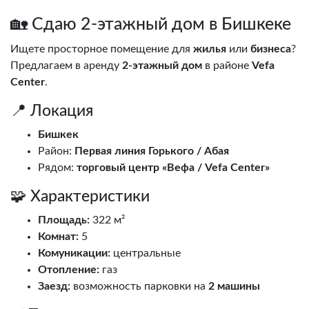
🏡 Сдаю 2-этажный дом в Бишкеке
Ищете просторное помещение для
жилья
или
бизнеса
?
Предлагаем в аренду
2-этажный дом
в районе
Vefa
Center
.
📍 Локация
Бишкек
Район:
Первая линия Горького / Абая
Рядом:
торговый центр «Вефа / Vefa Center»
🧩 Характеристики
Площадь:
322 м²
Комнат:
5
Комуникации:
центральные
Отопление:
газ
Заезд:
возможность парковки на
2 машины