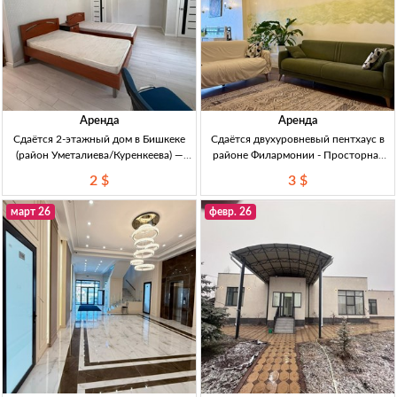
Аренда
Аренда
Сдаётся 2-этажный дом в Бишкеке
Сдаётся двухуровневый пентхаус в
(район Уметалиева/Куренкеева) —
районе Филармонии - Просторная
200 м², 6 комнат 2эт дом, длит срок.
стильная квартира в Бишкеке
2 $
3 $
200м², 6комн: 4 спал., 2 гостиных,
Сдаётся двухуровневый пентхаус, 3
кухня, 2 санузла. со всеми усл.
спальни, 2 гостиные, 200м², 2700$ +
март 26
февр. 26
Аренда 2200$
депозит.