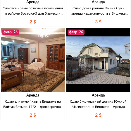
Аренда
Аренда
Сдаются новые офисные помещения
Сдаю дом в районе Кашка Суу -
в районе Востока-5 для бизнеса и
аренда недвижимости в Бишкеке
офисов Новое! Офис 73 м², Восток-5,
Сдаю дом 180м2, 3 сп., зал, кухня, 2
2 $
3 $
БЦ «Авента», 1800 USD.
с/узла, баня, Кашка Суу, 2500$.
февр. 26
февр. 26
Аренда
Аренда
Сдаю элитную 4х.кв. в Бишкеке на
Сдаю 5-комнатный дом на Южной
Байтик батыра 17/2 – долгосрочная
Магистрали в Бишкеке – Аренда
аренда Сдаю элитная 4х.кв. 200м2 на
жилья в Кыргызстане Сдаю 5-комн.
2 $
2 $
Байтик батыра 17/2, 3 спальни, 3
дом на Ю.Магистрали, всё есть.
санузла, балкон, кондиционер,
2000$ торг.
интернет