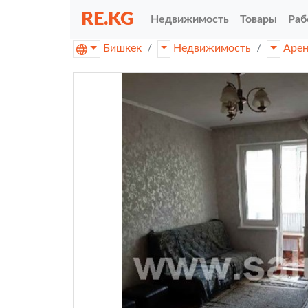
RE.KG
Недвижимость
Товары
Раб
Бишкек
Недвижимость
Аре