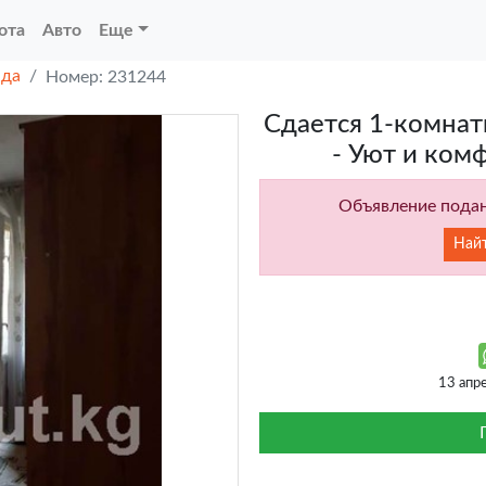
ота
Авто
Еще
нда
Номер: 231244
Сдается 1-комнат
- Уют и ком
Объявление подан
Най
13 апр