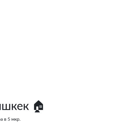
ишкек 🏠
а в 5 мкр.