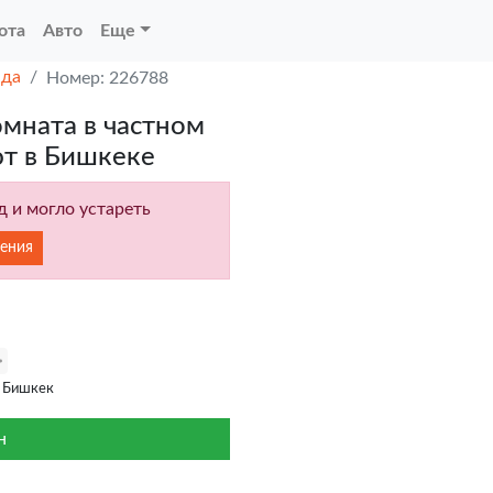
ота
Авто
Еще
нда
Номер: 226788
мната в частном
ют в Бишкеке
 и могло устареть
ения
 Бишкек
н