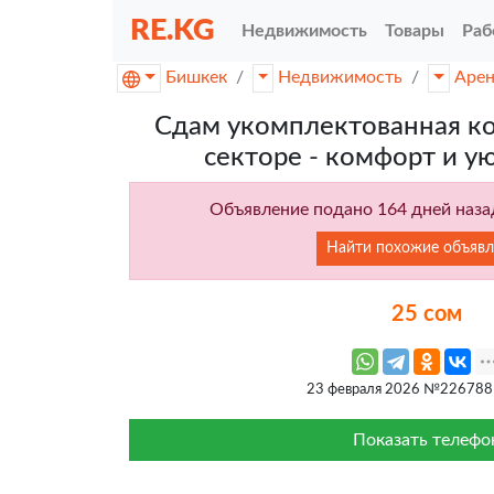
RE.KG
Недвижимость
Товары
Раб
Бишкек
Недвижимость
Аре
Сдам укомплектованная ко
секторе - комфорт и у
Объявление подано 164 дней назад
Найти похожие объявл
25 сом
23 февраля 2026 №226788
Показать телефо