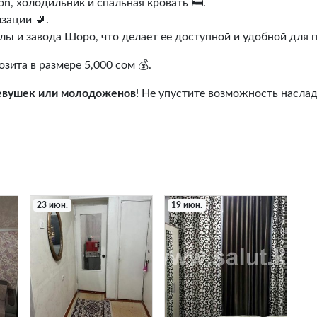
n, холодильник и спальная кровать 🛏️.
зации 🚽.
лы и завода Шоро, что делает ее доступной и удобной для 
ита в размере 5,000 сом 💰.
евушек или молодоженов
! Не упустите возможность насла
23 июн.
19 июн.