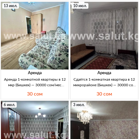
Орозбекова–Щербакова. Сдается
новый дом, 2/5 эт. Мебель,
13 июл.
10 июл.
полностью с мебелью и бытовой
раскладн.
техникой.
Аренда
Аренда
Аренда 1-комнатной квартиры в 12
Сдаётся 1-комнатная квартира в 12
мкр (Бишкек) — 30000 сом/мес
микрорайоне (Бишкек) — 30000 сом
аренда 1к кв в 12 мкр (Бишкек) 35м²,
1кв, Бишкек, 12 мкр; S=35м²; 1комн;
30 сом
30 сом
30000с/мес, депозит 10000с
аренда 30000с/мес; депозит 10000с.
6 июл.
3 июл.