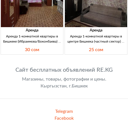
Аренда
Аренда
Аренда 1-комнатной квартиры в
Аренда 1-комнатной квартиры в
Бишкеке (Ибраимова/Боконбаева) —
центре Бишкека (частный сектор) —
30000 сом 1кв, Бишкек, район
для двоих 1кв (частн. сектор) центр,
30 сом
25 сом
Ибраимова/Боконбаева, 1 комн,
для двоих; Wi‑Fi, центр. отопл.,
аренда, цена 30000 KGS + деп 10000
канали-; санузел совм.; свеж. ремонт;
KGS, А/Н
ме
Сайт бесплатных объявлений RE.KG
Магазины, товары, фотографии и цены.
Кыргызстан, г.Бишкек
Telegram
Facebook