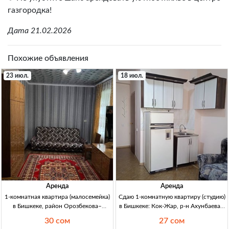
газгородка!
Дата 21.02.2026
Похожие объявления
23 июл.
18 июл.
Аренда
Аренда
1-комнатная квартира (малосемейка)
Сдаю 1-комнатную квартиру (студию)
в Бишкеке, район Орозбекова–
в Бишкеке: Кок-Жар, р-н Ахунбаева /
Щербакова — аренда на длительный
7 апреля 1-кв (студия) в Бишкеке, ж/м
30 сом
27 сом
срок 1кв (малосемейка) Бишкек, р-н
Кок-Жар (р-н Ахунбаева/7 апреля),