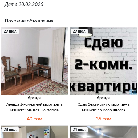
Дата 20.02.2026
Похожие объявления
29 июл.
29 июл.
Аренда
Аренда
Аренда 1-комнатной квартиры в
Сдаю 2-комнатную квартиру в
Бишкеке: Манаса–Токтогула,
Бишкеке по Ворошилова
напротив Российского посольства
(Спортшкола) — с мебелью,
40 сом
35 сом
1кв, 35 м², 3/5 эт, Манаса–Токтогула
длительный срок 2кв Бишкек,
(напротив Росс. посольства). Длит.
Ворошилова (спортшкола),
28 июл.
24 июл.
срок, семейным, без посредн.
длит.срок, с мебелью, 2/5 эт, аренда
35000 сом/мес, собств.