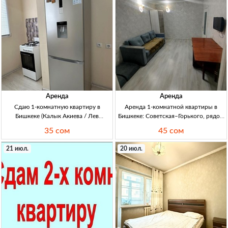
Аренда
Аренда
Сдаю 1-комнатную квартиру в
Аренда 1-комнатной квартиры в
Бишкеке (Калык Акиева / Лев
Бишкеке: Советская–Горького, рядом
Толстой) — 35000 сом Бишкек, 1кв
ВЕФА центр | 45000 сом 1кв, Бишкек,
35 сом
45 сом
34м², 4/9эт, ремонт, мебель,
Советская–Горького (рядом ВЕФА
долгосрочно, желательно семье,
центр), 106-серия, 5/9 эт, после
21 июл.
20 июл.
аренда 35000 KGS + деп 20000
ремонта, чистая, бытова