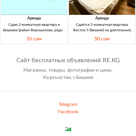
Аренда
Аренда
Сдаю 2-комнатную квартиру в
Сдаётся 2-комнатная квартира
Бишкеке (район Ворошилова, рядом
Восток-5 (Бишкек) на длительный
спортшкола), 5/2 этаж, с мебелью
срок, 6/9 этаж — мебель и техника
35 сом
50 сом
2кв, меблир., 5/2 эт, Ворошилова
2кв, Восток-5, Бишкек. 6/9 эт. 50 м².
(рядом спортшкола), аренда, 35000
Полная меблировка, бытовая
сом, собственник
техника. Дл.срок. Цена 50000 KGS +
Сайт бесплатных объявлений RE.KG
Магазины, товары, фотографии и цены.
Кыргызстан, г.Бишкек
Telegram
Facebook