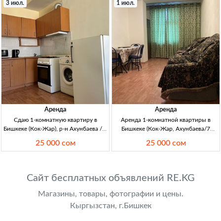
3 июл.
1 июл.
Район БГУ,
и душ 6 м² (собс
Аренда
Аренда
Сдаю 1-комнатную квартиру в
Аренда 1-комнатной квартиры в
Бишкеке (Кок-Жар), р-н Ахунбаева / 7
Бишкеке (Кок-Жар, Ахунбаева/7
апреля — 25 000 сом Бишкек, Кок-
апреля) — 25 000 сом/мес 1кв-
25 000 сом
25 000 сом
Жар; 1-комн студийного типа, 4 эт,
студия, 4эт, Кок-Жар (Ахунбаева/7
центр. отопл., новый дом; меблир. и
апр), новый дом, ц/о,
быт. техника, про
мебель+быт.тех, интернет
проводной (опл.
Сайт бесплатных объявлений RE.KG
Магазины, товары, фотографии и цены.
Кыргызстан, г.Бишкек