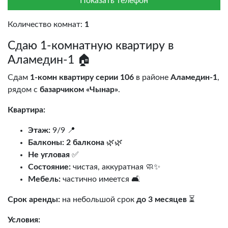
Показать телефон
Количество комнат:
1
Сдаю 1-комнатную квартиру в
Аламедин-1 🏠
Сдам
1-комн квартиру серии 106
в районе
Аламедин-1
,
рядом с
базарчиком «Чынар»
.
Квартира:
Этаж:
9/9 📍
Балконы:
2 балкона
🌿🌿
Не угловая
✅
Состояние:
чистая, аккуратная 🧼✨
Мебель:
частично имеется 🛋️
Срок аренды:
на небольшой срок
до 3 месяцев
⏳
Условия: