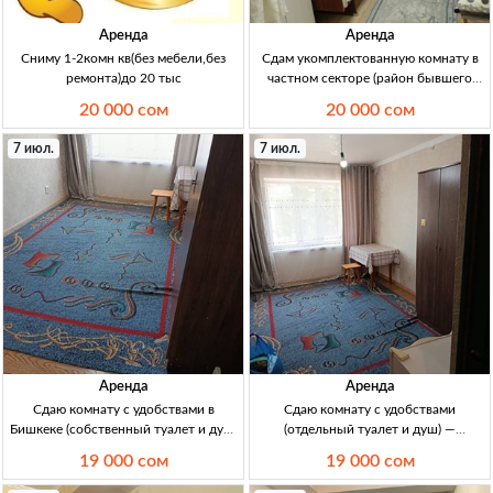
Аренда
Аренда
Сниму 1-2комн кв(без мебели,без
Сдам укомплектованную комнату в
ремонта)до 20 тыс
частном секторе (район бывшего
западного автовокзала) — всё
20 000 сом
20 000 сом
включено Сдам укомплектованную
комн. в частн. секторе, р-н бывш.
7 июл.
7 июл.
западного автовокзала. Wi‑Fi,
постель, комн.
Аренда
Аренда
Сдаю комнату с удобствами в
Сдаю комнату с удобствами
Бишкеке (собственный туалет и душ)
(отдельный туалет и душ) —
— собственник Сдаю комн. с
собственник, Бишкек аренда комн.
19 000 сом
19 000 сом
удобствами: собств. туалет и душ (не
гост/типа в Б/к, БГУ (Айни/Шота
общие), гор./хол. вода, чисто, 2/5 эт.
Руставели); 2/5 эт; жил.14 м²; санузел