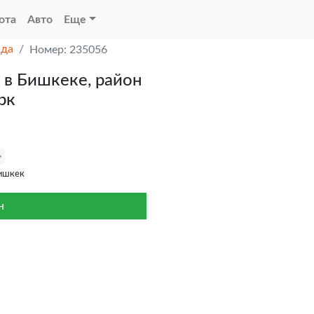
ота
Авто
Еще
нда
Номер: 235056
 в Бишкеке, район
рк
ишкек
н