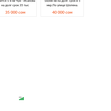
ется 1-я кв Чуй - Исанова
1комн кв на долг. срок в 5
на долг срок 35 тыс
мкр.По улице Шопена.
35 000 сом
40 000 сом