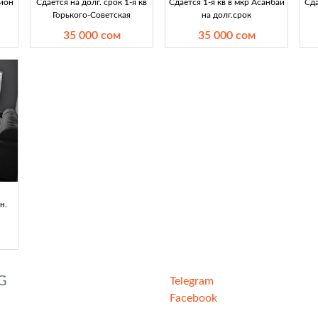
айон
Сдается на долг. срок 1-я кв
Сдается 1-я кв в мкр Асанбай
Сда
Горького-Советская
на долг.срок
35 000 сом
35 000 сом
н.
G
Telegram
Facebook