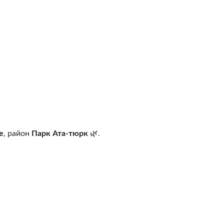
е
, район
Парк Ата-тюрк
🌿.