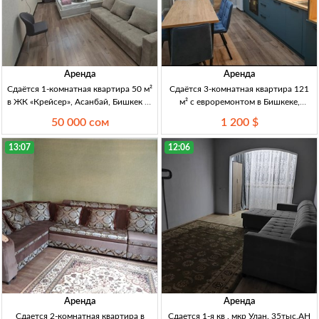
Аренда
Аренда
Сдаётся 1-комнатная квартира 50 м²
Сдаётся 3-комнатная квартира 121
в ЖК «Крейсер», Асанбай, Бишкек 1-
м² с евроремонтом в Бишкеке,
комн. кв., 50 м², элитка, меб., техн.,
Фрунзе/Уметалиева 3-комн. кв., 121
50 000 сом
1 200 $
все удобства, Асанбай, ЖК «Крейсер»
м², евроремонт, меблир., 2 с/у,
балкон, кирп. дом, средний эт., 2
13:07
12:06
лифта, длит. арен
Аренда
Аренда
Сдается 2-комнатная квартира в
Сдается 1-я кв . мкр Улан. 35тыс.АН