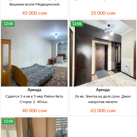
Бишкеке возле Медицинской
академии 2-комн. кв., меб., быт. тех.,
45 000 сом
35 000 сом
конд., водонагр., р-н Медакадемии,
Ахунбаева/Тыныстанова, ар. 45 тыс.
12:06
12:06
Аренда
Аренда
Сдается 1-я кв в 5 мкр Район Бета
2я кв. Элитка.на долг.срок. Джал
Сторес 2. 40тыс.
напротив мечети
40 000 сом
65 000 сом
12:06