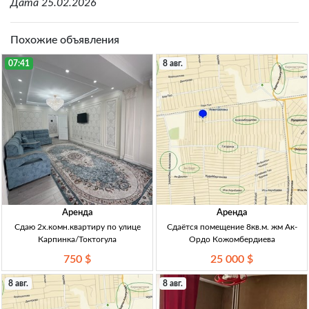
Дата 25.02.2026
Похожие объявления
07:41
8 авг.
Аренда
Аренда
Сдаю 2х.комн.квартиру по улице
Сдаётся помещение 8кв.м. жм Ак-
Карпинка/Токтогула
Ордо Кожомбердиева
750 $
25 000 $
8 авг.
8 авг.