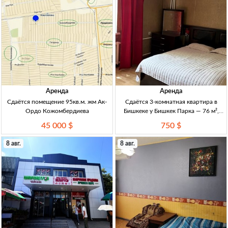
Аренда
Аренда
Сдаётся помещение 95кв.м. жм Ак-
Сдаётся 3-комнатная квартира в
Ордо Кожомбердиева
Бишкеке у Бишкек Парка — 76 м²,
750 USD 3-комн. кв., 76 м², 2/этаж, с/
45 000 $
750 $
у разд., р-н Бишкек Парка, Манаса/
Токтогула, аренда 750 USD
8 авг.
8 авг.