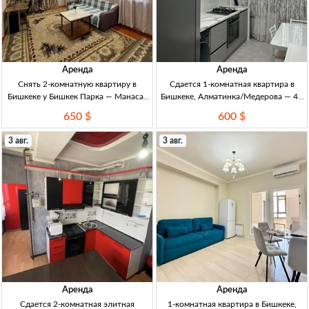
Аренда
Аренда
Снять 2-комнатную квартиру в
Сдается 1-комнатная квартира в
Бишкеке у Бишкек Парка — Манаса/
Бишкеке, Алматинка/Медерова — 45
Киевская 2-комн., 55 м², 1/3 эт., меб.,
м², $600 1-к кв., Бишкек, Алматинка/
650 $
600 $
бытовая техника, закр. двор, дет.
Медерова, 45 м², 10/10 эт., меб., вся
площадка, охрана, длит. аренда, Биш
быт. тех., закр. двор, дет. площадк
3 авг.
3 авг.
Аренда
Аренда
Сдается 2-комнатная элитная
1-комнатная квартира в Бишкеке,