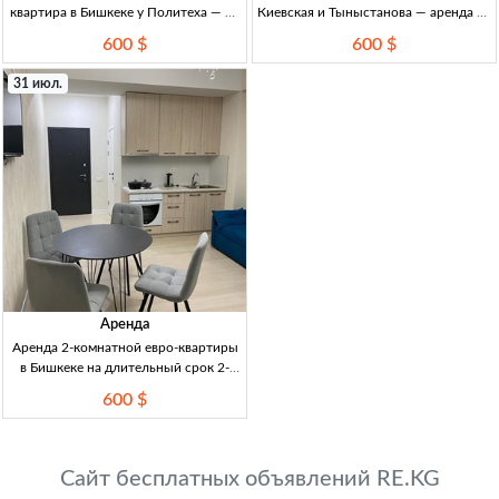
квартира в Бишкеке у Политеха — 73
Киевская и Тыныстанова — аренда на
м² за 600 USD 2-комн. элит. кв-ра, 73
длительный срок 1-комн. мебл. кв.,
600 $
600 $
м², Бишкек, р-н Политеха, ул.
35 м², 10/19 эт., быт. техн.,
Токтоналиева, рядом с
долгосроч. аренда, Бишкек, р-н
31 июл.
Душанбинской, уютная, чи
Киевская/Тыныстанова
Аренда
Аренда 2-комнатной евро-квартиры
в Бишкеке на длительный срок 2-
комн. евро-кв., 40 м², Бишкек, р-н
600 $
Киевская/Тыныстанова, меб., быт.
тех., 10/19 эт., длит. срок.
Сайт бесплатных объявлений RE.KG