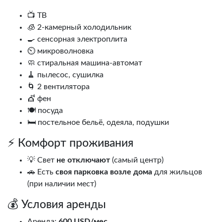
📺 ТВ
🧊 2-камерный холодильник
🍳 сенсорная электроплита
⏲️ микроволновка
🧼 стиральная машина-автомат
🧹 пылесос, сушилка
🌀 2 вентилятора
💇 фен
🍽️ посуда
🛏️ постельное бельё, одеяла, подушки
⚡ Комфорт проживания
💡 Свет
не отключают
(самый центр)
🚗 Есть
своя парковка возле дома
для жильцов
(при наличии мест)
💰 Условия аренды
Аренда:
600 USD/мес