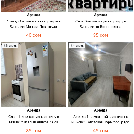
Аренда
Аренда
Аренда 1-комнатной квартиры в
Сдаю 2-комнатную квартиру в
Бишкеке: Манаса–Токтогула,
Бишкеке по Ворошилова
напротив Российского посольства
(Спортшкола) — с мебелью,
40 сом
35 сом
1кв, 35 м², 3/5 эт, Манаса–Токтогула
длительный срок 2кв Бишкек,
(напротив Росс. посольства). Длит.
Ворошилова (спортшкола),
28 июл.
24 июл.
срок, семейным, без посредн.
длит.срок, с мебелью, 2/5 эт, аренда
35000 сом/мес, собств.
Аренда
Аренда
Сдаю 1-комнатную квартиру в
Аренда 1-комнатной квартиры в
Бишкеке (Калык Акиева / Лев
Бишкеке: Советская–Горького, рядом
Толстой) — 35000 сом Бишкек, 1кв
ВЕФА центр | 45000 сом 1кв, Бишкек,
35 сом
45 сом
34м², 4/9эт, ремонт, мебель,
Советская–Горького (рядом ВЕФА