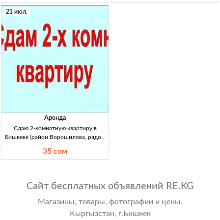
долгосрочно, желательно семье,
центр), 106-серия, 5/9 эт, после
21 июл.
аренда 35000 KGS + деп 20000
ремонта, чистая, бытова
Аренда
Сдаю 2-комнатную квартиру в
Бишкеке (район Ворошилова, рядом
спортшкола), 5/2 этаж, с мебелью
35 сом
2кв, меблир., 5/2 эт, Ворошилова
(рядом спортшкола), аренда, 35000
сом, собственник
Сайт бесплатных объявлений RE.KG
Магазины, товары, фотографии и цены.
Кыргызстан, г.Бишкек