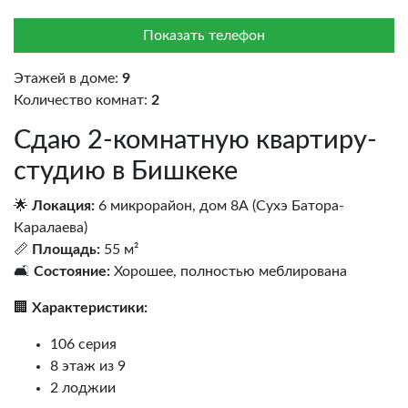
Показать телефон
Этажей в доме:
9
Количество комнат:
2
Сдаю 2-комнатную квартиру-
студию в Бишкеке
🌟
Локация:
6 микрорайон, дом 8А (Сухэ Батора-
Каралаева)
📏
Площадь:
55 м²
🛋️
Состояние:
Хорошее, полностью меблирована
🏢
Характеристики:
106 серия
8 этаж из 9
2 лоджии