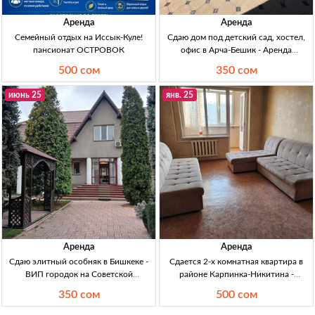
Аренда
Аренда
Семейный отдых на Иссык-Куле!
Сдаю дом под детский сад, хостел,
пансионат ОСТРОВОК
офис в Арча-Бешик - Аренда
недвижимости в Кыргызстане Сдаю
500 сом
350 сом
дом под дет.сад, хостел, офис в
Арча-Бешик. Площадь 374м2, 7
июнь 25
янв. 25
комнат, меблировка, газ, отопление
Аренда
Аренда
Сдаю элитный особняк в Бишкеке -
Сдается 2-х комнатная квартира в
ВИП городок на Советской
районе Карпинка-Никитина -
Куренкеева Сдаю элитный особняк
Долгосрочная аренда Сдаю 2-к
350 сом
500 сом
на Советской Куренкеева, 3 спальни,
квартиру, Карпинка-Никитина, 5/9,
санузел, спортзал, охраняемая
500 сом