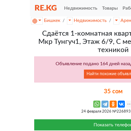
RE.KG
Недвижимость
Товары
Раб
Бишкек
Недвижимость
Аре
Сдаётся 1-комнатная кварт
Мкр Тунгуч1, Этаж 6/9, С 
техникой
Объявление подано 164 дней назад
Найти похожие объявл
35 сом
24 февраля 2026 №226893
Показать телефо