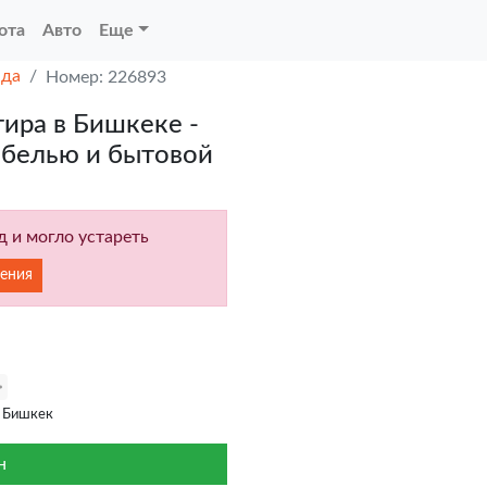
ота
Авто
Еще
нда
Номер: 226893
ира в Бишкеке -
мебелью и бытовой
 и могло устареть
ения
 Бишкек
н