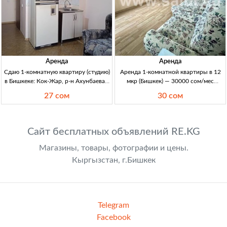
Аренда
Аренда
Сдаю 1-комнатную квартиру (студию)
Аренда 1-комнатной квартиры в 12
в Бишкеке: Кок-Жар, р-н Ахунбаева /
мкр (Бишкек) — 30000 сом/мес
7 апреля 1-кв (студия) в Бишкеке, ж/м
аренда 1к кв в 12 мкр (Бишкек) 35м²,
27 сом
30 сом
Кок-Жар (р-н Ахунбаева/7 апреля),
30000с/мес, депозит 10000с
новый дом, 2/5 эт. Мебель,
раскладн.
Сайт бесплатных объявлений RE.KG
Магазины, товары, фотографии и цены.
Кыргызстан, г.Бишкек
Telegram
Facebook