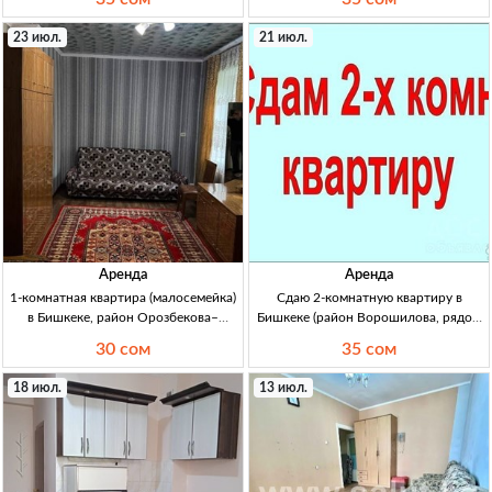
длительный срок 2кв Бишкек,
34м², 4/9эт, ремонт, мебель,
Ворошилова (спортшкола),
долгосрочно, желательно семье,
23 июл.
21 июл.
длит.срок, с мебелью, 2/5 эт, аренда
аренда 35000 KGS + деп 20000
35000 сом/мес, собств.
Аренда
Аренда
1-комнатная квартира (малосемейка)
Сдаю 2-комнатную квартиру в
в Бишкеке, район Орозбекова–
Бишкеке (район Ворошилова, рядом
Щербакова — аренда на длительный
спортшкола), 5/2 этаж, с мебелью
30 сом
35 сом
срок 1кв (малосемейка) Бишкек, р-н
2кв, меблир., 5/2 эт, Ворошилова
Орозбекова–Щербакова. Сдается
(рядом спортшкола), аренда, 35000
18 июл.
13 июл.
полностью с мебелью и бытовой
сом, собственник
техникой.