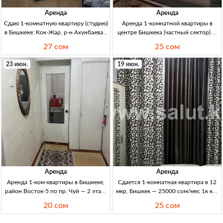
Аренда
Аренда
Сдаю 1-комнатную квартиру (студию)
Аренда 1-комнатной квартиры в
в Бишкеке: Кок-Жар, р-н Ахунбаева /
центре Бишкека (частный сектор) —
7 апреля 1-кв (студия) в Бишкеке, ж/м
для двоих 1кв (частн. сектор) центр,
27 сом
25 сом
Кок-Жар (р-н Ахунбаева/7 апреля),
для двоих; Wi‑Fi, центр. отопл.,
новый дом, 2/5 эт. Мебель,
канали-; санузел совм.; свеж. ремонт;
23 июн.
19 июн.
раскладн.
ме
Аренда
Аренда
Аренда 1-ком квартиры в Бишкеке,
Сдается 1-комнатная квартира в 12
район Восток-5 по пр. Чуй — 2 этаж,
мкр, Бишкек — 25000 сом/мес 1к кв.,
не угловая 1-ком кв, Бишкек,
12 мкр, 25 м², аренда 25000 сом/мес,
20 сом
25 сом
Восток-5, пр. Чуй; 2 эт, не угл;
депозит 10000 сом, только 1 чел.,
долгосрок; 20 000 сом + комм;
Бишкек