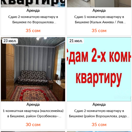
Аренда
Аренда
Сдаю 2-комнатную квартиру в
Сдаю 1-комнатную квартиру в
Бишкеке по Ворошилова
Бишкеке (Калык Акиева / Лев
(Спортшкола) — с мебелью,
Толстой) — 35000 сом Бишкек, 1кв
35 сом
35 сом
длительный срок 2кв Бишкек,
34м², 4/9эт, ремонт, мебель,
Ворошилова (спортшкола),
долгосрочно, желательно семье,
23 июл.
21 июл.
длит.срок, с мебелью, 2/5 эт, аренда
аренда 35000 KGS + деп 20000
35000 сом/мес, собств.
Аренда
Аренда
1-комнатная квартира (малосемейка)
Сдаю 2-комнатную квартиру в
в Бишкеке, район Орозбекова–
Бишкеке (район Ворошилова, рядом
Щербакова — аренда на длительный
спортшкола), 5/2 этаж, с мебелью
30 сом
35 сом
срок 1кв (малосемейка) Бишкек, р-н
2кв, меблир., 5/2 эт, Ворошилова