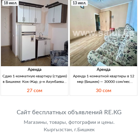
Орозбекова–Щербакова. Сдается
(рядом спортшкола), аренда, 35000
18 июл.
13 июл.
полностью с мебелью и бытовой
сом, собственник
техникой.
Аренда
Аренда
Сдаю 1-комнатную квартиру (студию)
Аренда 1-комнатной квартиры в 12
в Бишкеке: Кок-Жар, р-н Ахунбаева /
мкр (Бишкек) — 30000 сом/мес
7 апреля 1-кв (студия) в Бишкеке, ж/м
аренда 1к кв в 12 мкр (Бишкек) 35м²,
27 сом
30 сом
Кок-Жар (р-н Ахунбаева/7 апреля),
30000с/мес, депозит 10000с
новый дом, 2/5 эт. Мебель,
раскладн.
Сайт бесплатных объявлений RE.KG
Магазины, товары, фотографии и цены.
Кыргызстан, г.Бишкек