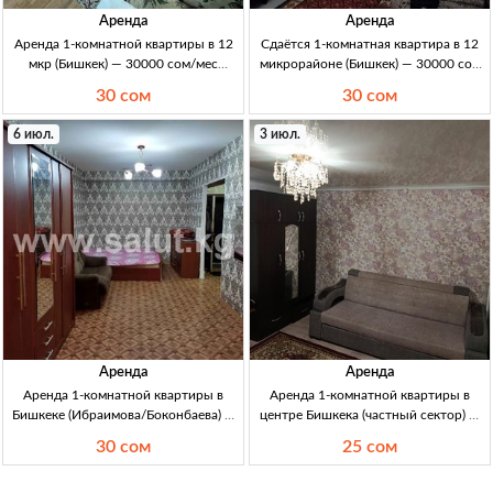
Аренда
Аренда
Аренда 1-комнатной квартиры в 12
Сдаётся 1-комнатная квартира в 12
мкр (Бишкек) — 30000 сом/мес
микрорайоне (Бишкек) — 30000 сом
аренда 1к кв в 12 мкр (Бишкек) 35м²,
1кв, Бишкек, 12 мкр; S=35м²; 1комн;
30 сом
30 сом
30000с/мес, депозит 10000с
аренда 30000с/мес; депозит 10000с.
6 июл.
3 июл.
Аренда
Аренда
Аренда 1-комнатной квартиры в
Аренда 1-комнатной квартиры в
Бишкеке (Ибраимова/Боконбаева) —
центре Бишкека (частный сектор) —
30000 сом 1кв, Бишкек, район
для двоих 1кв (частн. сектор) центр,
30 сом
25 сом
Ибраимова/Боконбаева, 1 комн,
для двоих; Wi‑Fi, центр. отопл.,
аренда, цена 30000 KGS + деп 10000
канали-; санузел совм.; свеж. ремонт;