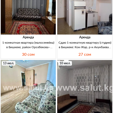
Аренда
Аренда
1-комнатная квартира (малосемейка)
Сдаю 1-комнатную квартиру (студию)
в Бишкеке, район Орозбекова–
в Бишкеке: Кок-Жар, р-н Ахунбаева /
Щербакова — аренда на длительный
7 апреля 1-кв (студия) в Бишкеке, ж/м
30 сом
27 сом
срок 1кв (малосемейка) Бишкек, р-н
Кок-Жар (р-н Ахунбаева/7 апреля),
Орозбекова–Щербакова. Сдается
новый дом, 2/5 эт. Мебель,
13 июл.
10 июл.
полностью с мебелью и бытовой
раскладн.
техникой.