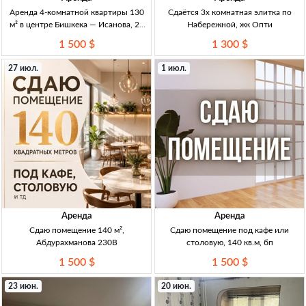
Аренда 4-комнатной квартиры 130
Сдаётся 3х комнатная элитка по
м² в центре Бишкека — Исанова, 20
Набережной, жк Опти
4-комн. мебл. кв-ра, 130 м², центр
1 500 $
1 300 $
Бишкека, ул. Исанова/Боконбаева,
БТ, длит. аренда, депозит
27 июл.
1 июл.
Аренда
Аренда
Сдаю помещение 140 м²,
Сдаю помещение под кафе или
Абдурахманова 230В
столовую, 140 кв.м, бп
1 500 $
1 500 $
23 июн.
20 июн.