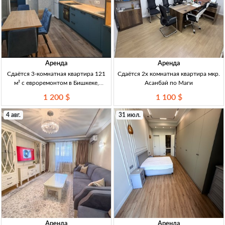
Аренда
Аренда
Сдаётся 3-комнатная квартира 121
Сдаётся 2х комнатная квартира мкр.
м² с евроремонтом в Бишкеке,
Асанбай по Маги
Фрунзе/Уметалиева 3-комн. кв., 121
1 200 $
1 100 $
м², евроремонт, меблир., 2 с/у,
балкон, кирп. дом, средний эт., 2
4 авг.
31 июл.
лифта, длит. арен
Аренда
Аренда