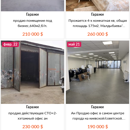
Гаражи
Гаражи
продаю помещение под
Прожается 4-х комнатная кв, общая
бизнес,640м2,б/п.
площадь 175м2, Малдыбаева/
Джаманбаева, этаж 1/3, цена 260
210 000 $
260 000 $
000$. АН
февр. 22
май 21
Гаражи
Гаражи
продаю действующее СТО+2-
Ан Продаю офис в самом центре
хэтажный офис ан
города на киевской/советской.
Площадь (м2): 125 Этаж: 5/6
230 000 $
190 000 $
Подземный паркинг с лифтом Район: