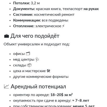
Потолки:
3,2 м
Документы:
красная книга, техпаспорт
на руках
Состояние:
косметический ремонт
Коммуникации:
все подведены
Отопление:
электрическое ⚡
💼 Для чего подойдёт
Объект универсален и подходит под:
офисы 🗂️
мед центры 🩺
склады 📦
цеха и мастерские 🛠️
другие коммерческие форматы
📈 Арендный потенциал
ориентир по аренде:
18–20$ за м²
окупаемость при сдаче в аренду:
≈ 7–8 лет
при собственном использовании:
менее 5 лет