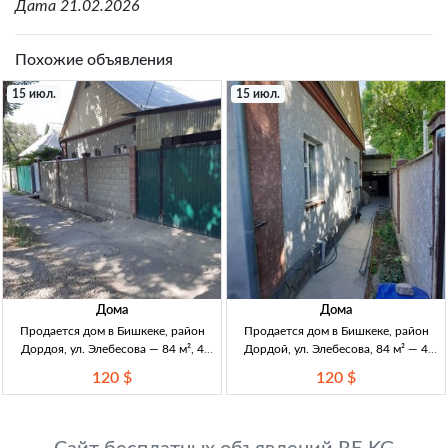
Дата 21.02.2026
Похожие объявления
15 июл.
15 июл.
Дома
Дома
Продается дом в Бишкеке, район
Продается дом в Бишкеке, район
Дордоя, ул. Элебесова — 84 м², 4
Дордой, ул. Элебесова, 84 м² — 4
комнаты, 4 сотки, кирпич Дом 84.4
комнаты, 4 сотки, коммуникации
120 $
120 $
м², 4 комн., кирпич (жженный).
Дом 84м², 4к, кирпич жж., 4сот.
Участок 4 сот. Комм.: газ, вода центр,
Район Дордой, ул. Элебесова. Центр.
канализация центр. 2
водоснабж., центр. канализация,