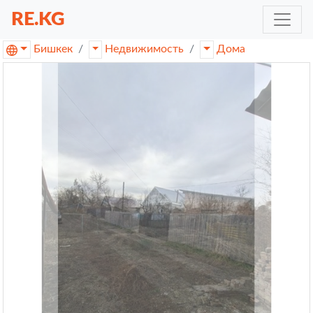
RE.KG
Бишкек
Недвижимость
Дома