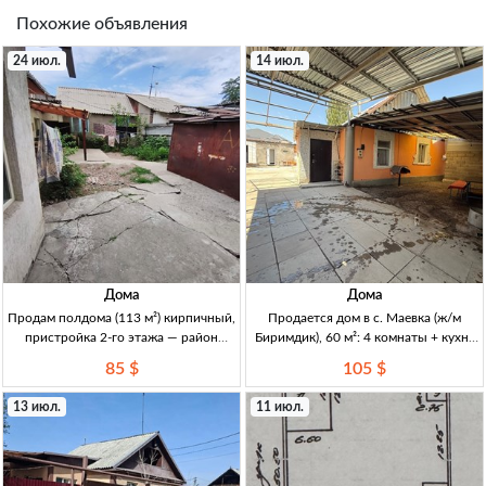
Похожие объявления
24 июл.
14 июл.
Дома
Дома
Продам полдома (113 м²) кирпичный,
Продается дом в с. Маевка (ж/м
пристройка 2-го этажа — район
Биримдик), 60 м²: 4 комнаты + кухня
Жибек-Жолу/Логвиненко, рядом
+ прихожая, участок 4 сотки, свет и
85 $
105 $
церковь, Бишкек Полдома (ч. дома) в
вода Дом 60м², 4к+кух+прих,
Бишкеке, р-н ул. Жибек-Жолу/
свет+вода, уч-к 4сот, кр.книга,
13 июл.
11 июл.
Логвиненко (ул. Мичурина), рядом
состояние норм, дом сухой/теплый,
церковь. Кирпичный
есть навес.