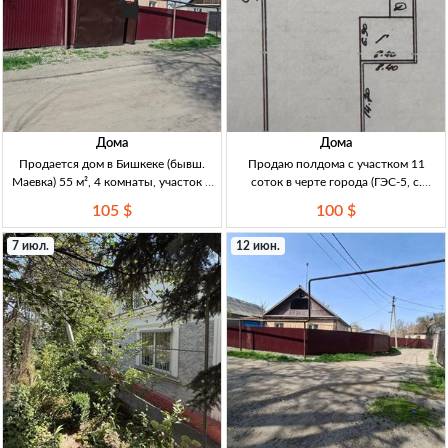
Дома
Дома
Продается дом в Бишкеке (бывш.
Продаю полдома с участком 11
Маевка) 55 м², 4 комнаты, участок 6
соток в черте города (ГЭС-5, с.
соток — 105000 USD Дом 55м²,
Дачное) — кирпич, 3 комнаты
105 $
100 $
4комн, жжён.кирпич; пластиковые
Полдома, 3 комн., кирпич, 85–100 м²,
окна, деревянн.полы; душ/санузел,
уч. 11 соток (ГЭС-5, Свердловский р-
7 июл.
12 июн.
прихожая. Отопл. водяное
н, с. Дачное). Асфальт до д