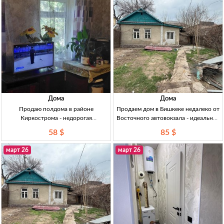
церковь. Кирпичный
Дома
Дома
Продаю полдома в районе
Продаем дом в Бишкеке недалеко от
Киркострома - недорогая
Восточного автовокзала - идеальное
недвижимость в Бишкеке Продаю
предложение! Продается дом: 3
58 $
85 $
полдома, 39м², 2 комнаты, кирпич, 2
комнаты, коммуникации есть,
сотки, баня, недалеко школа и
участок 3 сот.
март 26
март 26
магазины.