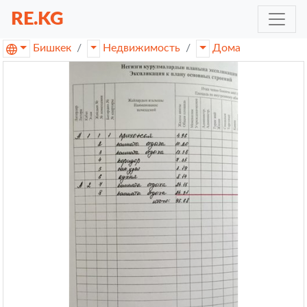
RE.KG
Бишкек
Недвижимость
Дома