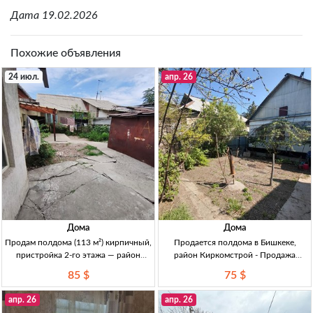
Дата 19.02.2026
Похожие объявления
24 июл.
апр. 26
Дома
Дома
Продам полдома (113 м²) кирпичный,
Продается полдома в Бишкеке,
пристройка 2-го этажа — район
район Киркомстрой - Продажа
Жибек-Жолу/Логвиненко, рядом
недвижимости Полдома, р-н
85 $
75 $
церковь, Бишкек Полдома (ч. дома) в
Киркомстрой, 39м², 2 комнаты,
Бишкеке, р-н ул. Жибек-Жолу/
кухня, земельный участок 2с, газ,
апр. 26
апр. 26
Логвиненко (ул. Мичурина), рядом
свет, вода. Цена 507500