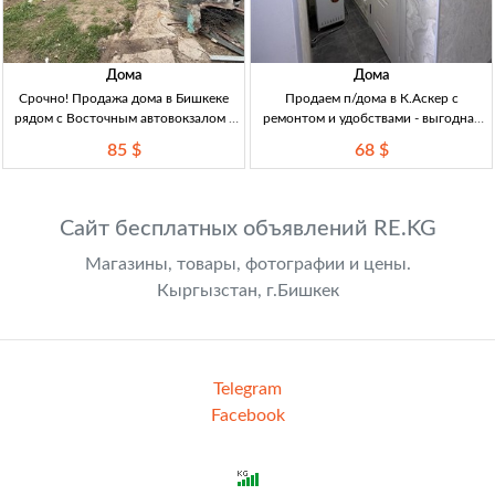
Дома
Дома
Срочно! Продажа дома в Бишкеке
Продаем п/дома в К.Аскер с
рядом с Восточным автовокзалом -
ремонтом и удобствами - выгодная
всего 85000 USD Продам дом р-н
цена! Продаем п/дома в К.Аскер,
85 $
68 $
Восточного автовокзала, 2к+кух, 3,5
ремонт, площадь 40кв.м., 2 комнаты,
сотки, все в порядке.
газ, свет, вода, цена 68000$
Сайт бесплатных объявлений RE.KG
Магазины, товары, фотографии и цены.
Кыргызстан, г.Бишкек
Telegram
Facebook