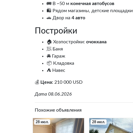
🚌 В ~50 м
конечная автобусов
🛍️ Рядом магазины, детские площадки
🚗 Двор на
4 авто
Постройки
🏠 Хозпостройки:
очоккана
🧖 Баня
🚘 Гараж
📦 Кладовка
⛺ Навес
💰
Цена:
210 000 USD
Дата 08.06.2026
Похожие объявления
28 июл.
28 июл.