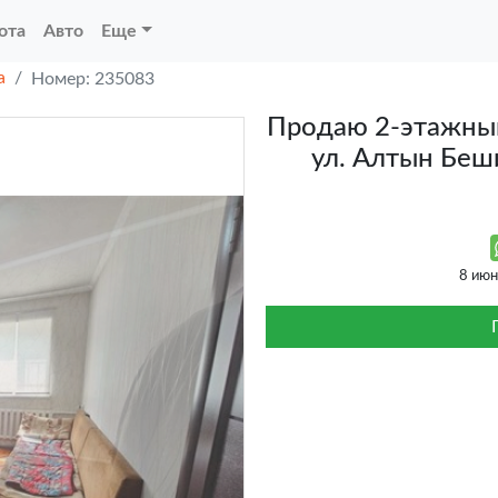
ота
Авто
Еще
а
Номер: 235083
Продаю 2-этажный
ул. Алтын Беш
8 ию