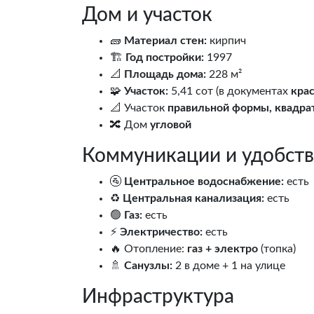
Дом и участок
🧱
Материал стен:
кирпич
🏗️
Год постройки:
1997
📐
Площадь дома:
228 м²
🧩
Участок:
5,41 сот (в документах
крас
📐 Участок
правильной формы, квадра
🔀 Дом
угловой
Коммуникации и удобств
🚰
Центральное водоснабжение:
есть
♻️
Центральная канализация:
есть
🟢
Газ:
есть
⚡
Электричество:
есть
🔥 Отопление:
газ + электро
(топка)
🚿
Санузлы:
2 в доме + 1 на улице
Инфраструктура