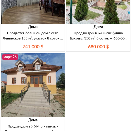
Дома
Дома
Продаётся большой дом в селе
Продаю дом в Бишкеке (улица
Ленинское 155 м², участок 8 соток —
Бакаева) 350 м², 8 соток — 680 000
газ, вода, электричество Дом 155 м²,
USD Дом 2-этажн. 350м², 8сот
741 000 $
680 000 $
уч. 8 сот., с. Ленинское (рядом с
(20×40), кирпич, 2017г. 5спален, 3
Объездной). Газ, вода, эл-во (все
санузла, центр. канализация, центр.
март 26
коммуникации), газов
водо
Дома
Продам дом в Ж/М Ынтымак -