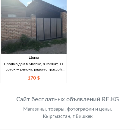
Дома
Продаю дом в Маевке, 8 комнат, 11
соток — ремонт, рядом с трассой
Дом 120м², 8к, уч.11сот, Маевка,
170 $
рядом трасса. Перестр. прошл.год,
ремонт. Ванна+туалет в доме, заез
Сайт бесплатных объявлений RE.KG
Магазины, товары, фотографии и цены.
Кыргызстан, г.Бишкек