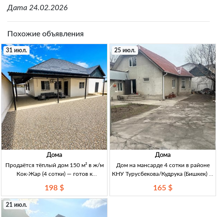
Дата 24.02.2026
Похожие объявления
31 июл.
25 июл.
Дома
Дома
Продаётся тёплый дом 150 м² в ж/м
Дом на мансарде 4 сотки в районе
Кок-Жар (4 сотки) — готов к
КНУ Турусбекова/Кудрука (Бишкек) —
проживанию Дом 150 м², участок 4
газ, центральная канализация Дом на
198 $
165 $
сотки (ж/м Кок-Жар). 4 комн., кухня,
мансарде (мансард бутолек), 4 сотки.
санузел, коридор, кладовая. Готов к
Отопл. газ. Канализация центр.
21 июл.
прожи