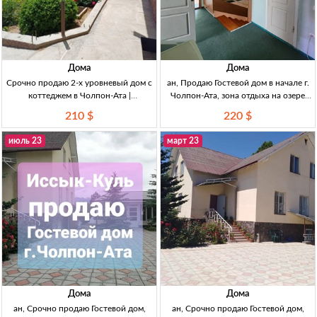
Дома
Дома
Срочно продаю 2-х уровневый дом с
ан, Продаю Гостевой дом в начале г.
коттеджем в Чолпон-Ата |
Чолпон-Ата, зона отдыха на озере
Недвижимость в Кыргызстане
Иссык-Куль, 3 уровня таунхауст.$,
210 $
220 $
Продаю 2-х уровневый дом с
254 м² 6 с. 7-к.
ремонтом и гостевым коттеджем в
июль 23
март 23
Чолпон-Ата. 8 комнат, 10 соток, до
пляжа
Дома
Дома
ан, Срочно продаю Гостевой дом,
ан, Срочно продаю Гостевой дом,