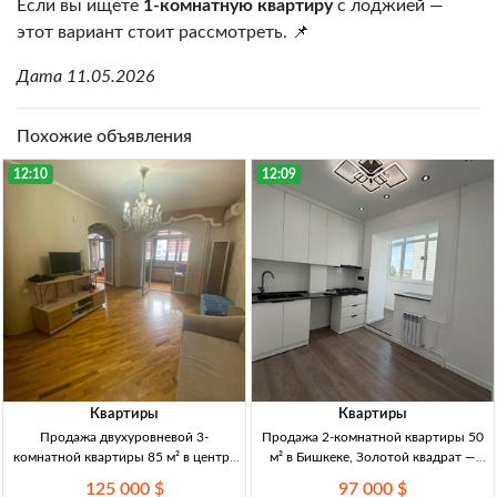
Если вы ищете
1-комнатную квартиру
с лоджией —
этот вариант стоит рассмотреть. 📌
Дата 11.05.2026
Похожие объявления
12:10
12:09
Квартиры
Квартиры
Продажа двухуровневой 3-
Продажа 2-комнатной квартиры 50
комнатной квартиры 85 м² в центре
м² в Бишкеке, Золотой квадрат —
Бишкека 3-комн. 2-уровн. кв., 85 м²,
Токтогула/Исанова 2-к кв., 50 м², 4/5
125 000 $
97 000 $