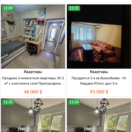
центр Бишкека, 5–6 эт., кирпич, 3
эт., кирпич, Золотой квадрат, свеж.
утепл. лоджии, мебель и техн., не угл
ремонт, центр. коммуникации, ДКП,
12:09
11:35
техпаспорт
Квартиры
Квартиры
Продажа 2-комнатной квартиры 39,3
Продается 3-я кв.Боконбаева - М.
м² с участком в селе Пригородное,
Гвардия.93тыс дол 3-к.
Бишкек 2-к кв., 39,3 м², 1/1 эт.,
48 000 $
93 000 $
кирпичный дом, с рем., участок, газ,
центр. канализация, артезианская скв
11:35
11:34