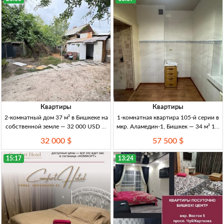
Квартиры
Квартиры
2-комнатный дом 37 м² в Бишкеке на
1-комнатная квартира 105-й серии в
собственной земле — 32 000 USD 2-
мкр. Аламедин-1, Бишкек — 34 м² 1-к
комн. кирп. дом, 37 м², 1/1 эт.,
кв., 105 серия, 34 м², 3/5 эт., мкр.
32 000 $
57 500 $
Бишкек, собств. зем., вода, канализ.,
Аламедин-1, ц/о, св/газ/вода, с/у
центр. эл-во, отопл. уголь/
совм., частичный ремонт,
15:17
13:24