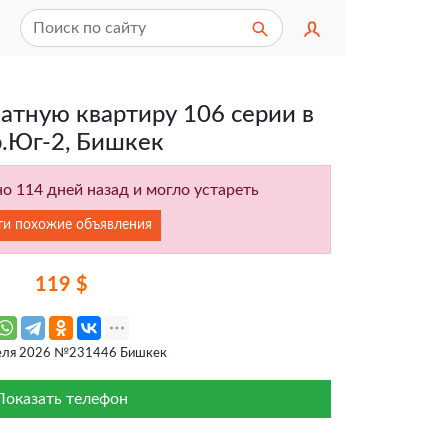
атную квартиру 106 серии в
.Юг-2, Бишкек
о 114 дней назад и могло устареть
ти похожие объявления
119 $
еля 2026 №231446 Бишкек
Показать телефон