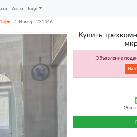
ота
Авто
Еще
ртиры
Номер: 231446
Купить трехкомн
мкр
Объявление подан
Най
15 апр