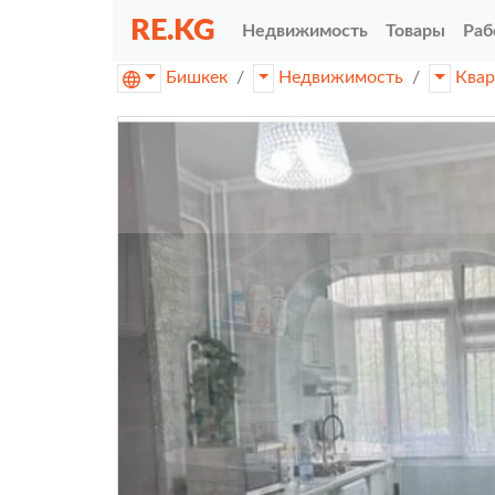
RE.KG
Недвижимость
Товары
Раб
Бишкек
Недвижимость
Ква