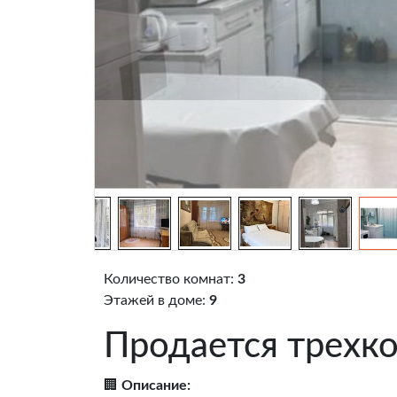
Количество комнат:
3
Этажей в доме:
9
Продается трехко
🏢
Описание: