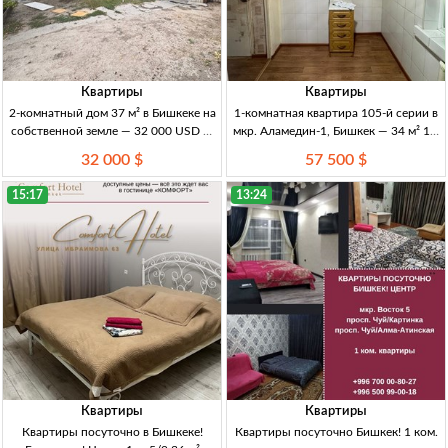
Квартиры
Квартиры
2-комнатный дом 37 м² в Бишкеке на
1-комнатная квартира 105-й серии в
собственной земле — 32 000 USD 2-
мкр. Аламедин-1, Бишкек — 34 м² 1-к
комн. кирп. дом, 37 м², 1/1 эт.,
кв., 105 серия, 34 м², 3/5 эт., мкр.
32 000 $
57 500 $
Бишкек, собств. зем., вода, канализ.,
Аламедин-1, ц/о, св/газ/вода, с/у
центр. эл-во, отопл. уголь/
совм., частичный ремонт,
15:17
13:24
Квартиры
Квартиры
Квартиры посуточно в Бишкеке!
Квартиры посуточно Бишкек! 1 ком.