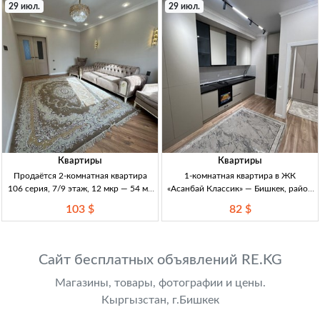
29 июл.
29 июл.
отличн. расположение,
до
Квартиры
Квартиры
Продаётся 2-комнатная квартира
1-комнатная квартира в ЖК
106 серия, 7/9 этаж, 12 мкр — 54 м²,
«Асанбай Классик» — Бишкек, район
евроремонт, Бишкек 2кв, 12 мкр,
Асанбай Бишкек, р-н Асанбай. 1кв,
103 $
82 $
106серия, 7/9эт, евроремонт,
ЖК «Асанбай Классик». 12-эт дом,
54м²+лодж., центр.отопл., мебель/
классич. стиль, витраж. остекл.
техника, рядом инфраструк
Витраж/ок
Сайт бесплатных объявлений RE.KG
Магазины, товары, фотографии и цены.
Кыргызстан, г.Бишкек