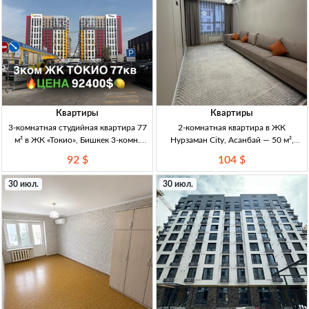
Квартиры
Квартиры
3-комнатная студийная квартира 77
2-комнатная квартира в ЖК
м² в ЖК «Токио», Бишкек 3-комн.
Нурзаман City, Асанбай — 50 м²,
студия, 77 м², 5/14 эт., ЖК «Токио», 2-
11/15, DДУ 2кв. 50м², 11/15эт,
92 $
104 $
й блок, ПСО, дом сдан, центр.
Асанбай. ЖК «Нурзаман City»
отопл., р-н Техно Парк
(бизнес-класс). ДДУ. Полностью
30 июл.
30 июл.
мебл., 2 лифта, больш