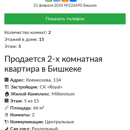
22 февраля 2026 №226690 Бишкек
Показать телефон
Количество комнат:
2
Этажей в доме:
15
Этаж:
5
Продается 2-х комнатная
квартира в Бишкеке
🏢
Адрес
: Коенкозова, 134
🏗️
Застройщик
: СК «Royal»
🏠
Жилой Комплекс
: Millennium
🏢
Этаж
: 5 из 15
📏
Площадь
: 66 м²
🚪
Комнаты
: 2
🔌
Коммуникации
: Центральные
🚽
Сан узел
: Раздельный