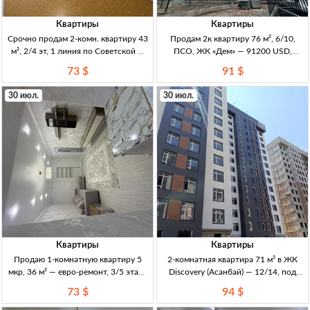
Квартиры
Квартиры
Срочно продам 2-комн. квартиру 43
Продам 2к квартиру 76 м², 6/10,
м², 2/4 эт, 1 линия по Советской —
ПСО, ЖК «Дем» — 91200 USD,
73000$ 2к, 43м², 2/4эт, 1 линия
Бишкек 2к 76м², 6/10, ПСО (сдан,
73 $
91 $
Советская (Скрябина/Советская),
под самоотделку), кирпич, сквозн.
кирпичный дом, не угл., техпаспорт
плн Север–Юг, НЕ угл., раздельный
30 июл.
30 июл.
на руках
санузе
Квартиры
Квартиры
Продаю 1-комнатную квартиру 5
2-комнатная квартира 71 м² в ЖК
мкр, 36 м² — евро-ремонт, 3/5 этаж,
Discovery (Асанбай) — 12/14, под
72500 USD (Кыргызстан) 1кв, 36м²,
ПСО 2к кв, 71 м2, 12/14 эт, ЖК
73 $
94 $
3/5эт, кирпичный дом, 1969г, евро-
Discovery, СК Элит Хаус, ПСО, новый
ремонт, мебель, «заходи и живи»,
дом, перспект. район, транспортная