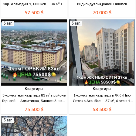
мкр. Аламедин-1, Бишкек — 34 м² 1-к
индивидуалка,район Пишпек
кв., 105 серия, 34 м², 3/5 эт., мкр.
Индивидуалка 2-к. 2/5 47 м²
57 500 $
70 000 $
Аламедин-1, ц/о, св/газ/вода, с/у
совм., частичный ремонт,
5 авг.
5 авг.
Квартиры
Квартиры
3-комнатная квартира 83 м² в районе
1-комнатная квартира в ЖК «Нью
Горький — Алматинка, Бишкек 3-к кв.,
Сити» в Асанбае — 37 м², 6 этаж 1-
83 м², 8/9 эт., сер. 106 улучш., ПСО,
комн. кв., Асанбай, ЖК «Нью Сити»,
75 500 $
58 500 $
дом заселён, газ. отопл., ДДУ, торг.
37 м², 6/12 эт., элитка, ПСО, газ,
ДДУ, 58 500 USD
5 авг.