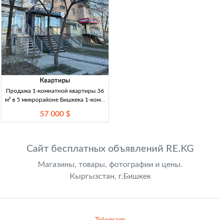
Квартиры
Продажа 1-комнатной квартиры 36
м² в 5 микрорайоне Бишкека 1-комн.
кв., 36 м², 1/5 эт., кирп. дом, инд.
57 000 $
план., рем., раздельный с/у, 5 мкр.,
Бишкек
Сайт бесплатных объявлений RE.KG
Магазины, товары, фотографии и цены.
Кыргызстан, г.Бишкек