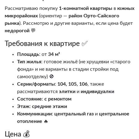
Рассматриваю покупку
1-комнатной квартиры
в
южных
микрорайонах
(ориентир —
район Орто-Сайского
рынка
). Рассмотрю и другие варианты, если цена будет
недорогой
💬
Требования к квартире ✅
Площадь
: от
34 м²
Тип жилья
: готовое жильё (не хрущевки «старого
фонда» и не варианты в стадии стройки под
самоотделку) 🚫
Серии/форматы
:
104, 105, 106
, также
рассматриваются
элитки
и
индивидуалки
Состояние
:
с ремонтом
Этаж
:
средние этажи
Коммуникации
:
центральный газ
и
центральное
отопление
🔥
Цена 💰