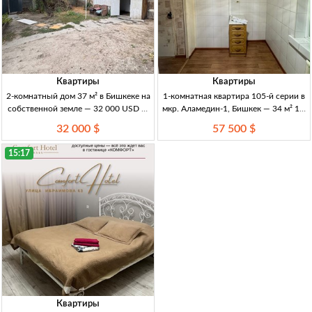
Квартиры
Квартиры
2-комнатный дом 37 м² в Бишкеке на
1-комнатная квартира 105-й серии в
собственной земле — 32 000 USD 2-
мкр. Аламедин-1, Бишкек — 34 м² 1-к
комн. кирп. дом, 37 м², 1/1 эт.,
кв., 105 серия, 34 м², 3/5 эт., мкр.
32 000 $
57 500 $
Бишкек, собств. зем., вода, канализ.,
Аламедин-1, ц/о, св/газ/вода, с/у
центр. эл-во, отопл. уголь/
совм., частичный ремонт,
15:17
Квартиры