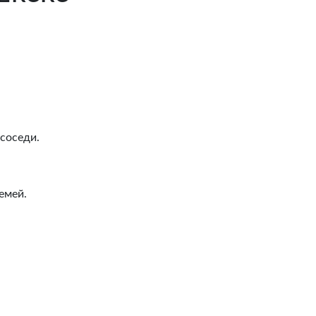
соседи.
емей.