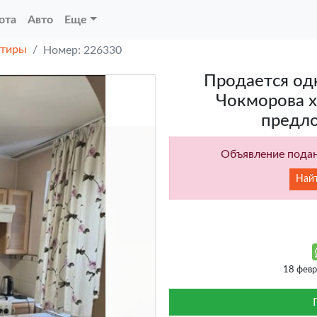
ота
Авто
Еще
ртиры
Номер: 226330
Продается од
Чокморова х
предл
Объявление подан
Най
18 фев