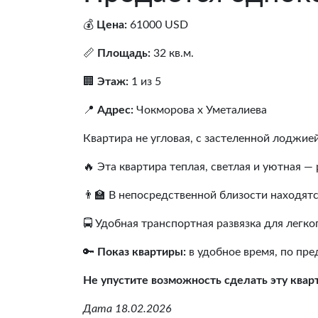
💰
Цена:
61000 USD
📏
Площадь:
32 кв.м.
🏢
Этаж:
1 из 5
📍
Адрес:
Чокморова х Уметалиева
Квартира не угловая, с застеленной лоджие
🔥 Эта квартира теплая, светлая и уютная —
👨‍🏫 В непосредственной близости находятс
🚍 Удобная транспортная развязка для легк
🔑
Показ квартиры:
в удобное время, по пр
Не упустите возможность сделать эту квар
Дата 18.02.2026