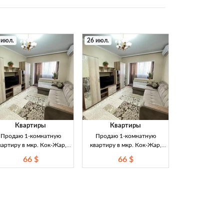
 июл.
26 июл.
Квартиры
Квартиры
Продаю 1-комнатную
Продаю 1-комнатную
вартиру в мкр. Кок-Жар,
квартиру в мкр. Кок-Жар,
5 серия — ремонт, новая
105с серия, утеплённая, с
66 $
66 $
ель, лоджия утеплённая,
ремонтом и мебелью — 35 м²
35 м² Продаётся 1-
Продаётся 1-комнатная
мнатная квартира в мкр.
квартира в мкр. Кок-Жар
Кок-Жар (105 серия):
(Бишкек), 1 этаж, 1/9, серия
овая, утеплённая, лоджия
105с. Угловая утеплённая,
застеклена и утеплена,
лоджия застеклена и
хороший ремонт, новая
утеплена, современный