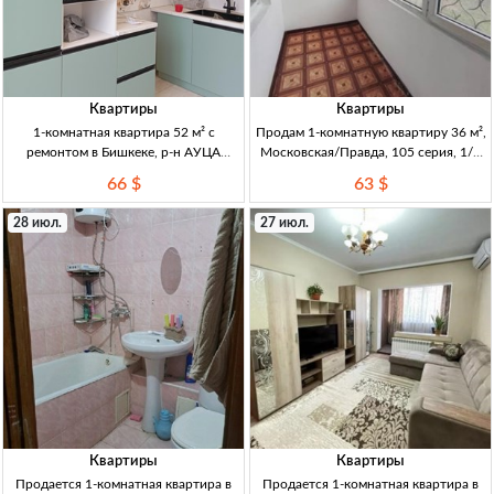
Квартиры
Квартиры
1-комнатная квартира 52 м² с
Продам 1-комнатную квартиру 36 м²,
ремонтом в Бишкеке, р-н АУЦА
Московская/Правда, 105 серия, 1/5
(10/10), вид на горы 1кв 52м², р-н
этаж — 2 лоджии 1кв 36м², 105
66 $
63 $
АУЦА (ряд. мкр Асанбай). 10/10,
серия, 1/5, не угл. 2 лоджии (кухня/
лифт работает. Кирп/монолит, дом
зал), пласт. окна, бронир. дверь,
28 июл.
27 июл.
сдан и заселён ~95%.
после косм. ремо
Квартиры
Квартиры
Продается 1-комнатная квартира в
Продается 1-комнатная квартира в