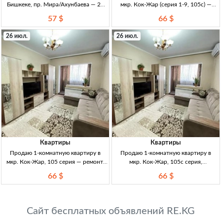
Бишкеке, пр. Мира/Ахунбаева — 29
мкр. Кок-Жар (серия 1-9, 105с) —
м², 3/3, кирпич, ремонт 1кв., 29м²,
ремонт, мебель, утепленная лоджия,
57 $
66 $
кирпич (хрущевка), 3/3 эт., с
Бишкек 1кв, Бишкек, мкр Кок-Жар;
ремонтом, Бишкек, пр. Мира/
35м², 1эт. Серия 1-9 105с; угловая,
26 июл.
26 июл.
Ахунбаева
утеплённая; лоджия застекл.+утепл.
(из
Квартиры
Квартиры
Продаю 1-комнатную квартиру в
Продаю 1-комнатную квартиру в
мкр. Кок-Жар, 105 серия — ремонт,
мкр. Кок-Жар, 105с серия,
новая мебель, лоджия утеплённая,
утеплённая, с ремонтом и мебелью —
66 $
66 $
35 м² 1кв, Бишкеκ, мкр Кок-Жар, 105
35 м² 1кв, Бишкек, мкр Кок-Жар. 35
серия, угловая утеплённая 1/9, 35 м²,
м², 1/9, 1 этаж. Дом 105с, угловая,
лоджия застекл.+утепл., пластик-
утеплённая. Лоджия застекл.+утепл.
Сайт бесплатных объявлений RE.KG