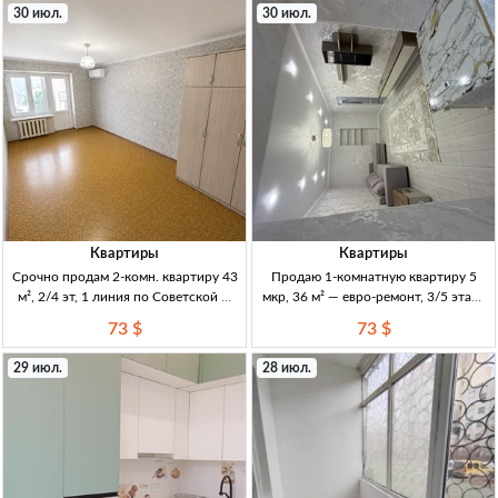
30 июл.
30 июл.
Квартиры
Квартиры
Срочно продам 2-комн. квартиру 43
Продаю 1-комнатную квартиру 5
м², 2/4 эт, 1 линия по Советской —
мкр, 36 м² — евро-ремонт, 3/5 этаж,
73000$ 2к, 43м², 2/4эт, 1 линия
72500 USD (Кыргызстан) 1кв, 36м²,
73 $
73 $
Советская (Скрябина/Советская),
3/5эт, кирпичный дом, 1969г, евро-
кирпичный дом, не угл., техпаспорт
ремонт, мебель, «заходи и живи»,
29 июл.
28 июл.
на руках
отличн. расположение,