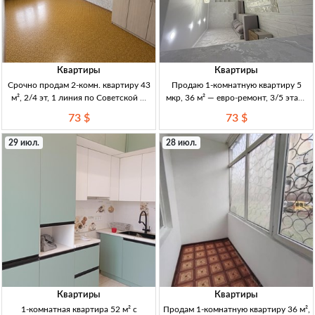
Квартиры
Квартиры
Срочно продам 2-комн. квартиру 43
Продаю 1-комнатную квартиру 5
м², 2/4 эт, 1 линия по Советской —
мкр, 36 м² — евро-ремонт, 3/5 этаж,
73000$ 2к, 43м², 2/4эт, 1 линия
72500 USD (Кыргызстан) 1кв, 36м²,
73 $
73 $
Советская (Скрябина/Советская),
3/5эт, кирпичный дом, 1969г, евро-
кирпичный дом, не угл., техпаспорт
ремонт, мебель, «заходи и живи»,
29 июл.
28 июл.
на руках
отличн. расположение,
Квартиры
Квартиры
1-комнатная квартира 52 м² с
Продам 1-комнатную квартиру 36 м²,