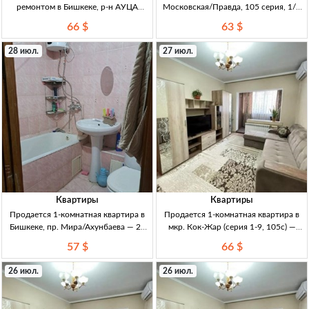
ремонтом в Бишкеке, р-н АУЦА
Московская/Правда, 105 серия, 1/5
(10/10), вид на горы 1кв 52м², р-н
этаж — 2 лоджии 1кв 36м², 105
66 $
63 $
АУЦА (ряд. мкр Асанбай). 10/10,
серия, 1/5, не угл. 2 лоджии (кухня/
лифт работает. Кирп/монолит, дом
зал), пласт. окна, бронир. дверь,
28 июл.
27 июл.
сдан и заселён ~95%.
после косм. ремо
Квартиры
Квартиры
Продается 1-комнатная квартира в
Продается 1-комнатная квартира в
Бишкеке, пр. Мира/Ахунбаева — 29
мкр. Кок-Жар (серия 1-9, 105с) —
м², 3/3, кирпич, ремонт 1кв., 29м²,
ремонт, мебель, утепленная лоджия,
57 $
66 $
кирпич (хрущевка), 3/3 эт., с
Бишкек 1кв, Бишкек, мкр Кок-Жар;
ремонтом, Бишкек, пр. Мира/
35м², 1эт. Серия 1-9 105с; угловая,
26 июл.
26 июл.
Ахунбаева
утеплённая; лоджия застекл.+утепл.
(из