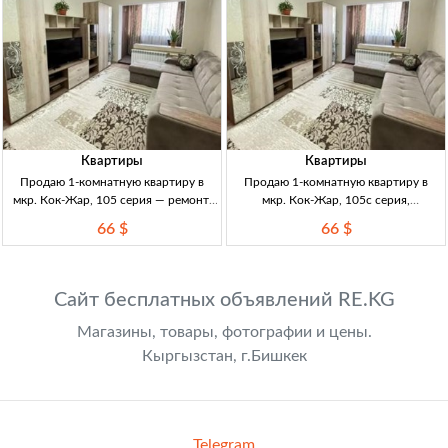
Квартиры
Квартиры
Продаю 1-комнатную квартиру в
Продаю 1-комнатную квартиру в
мкр. Кок-Жар, 105 серия — ремонт,
мкр. Кок-Жар, 105с серия,
новая мебель, лоджия утеплённая,
утеплённая, с ремонтом и мебелью —
66 $
66 $
35 м² 1кв, Бишкеκ, мкр Кок-Жар, 105
35 м² 1кв, Бишкек, мкр Кок-Жар. 35
серия, угловая утеплённая 1/9, 35 м²,
м², 1/9, 1 этаж. Дом 105с, угловая,
лоджия застекл.+утепл., пластик-
утеплённая. Лоджия застекл.+утепл.
Сайт бесплатных объявлений RE.KG
Магазины, товары, фотографии и цены.
Кыргызстан, г.Бишкек
Telegram