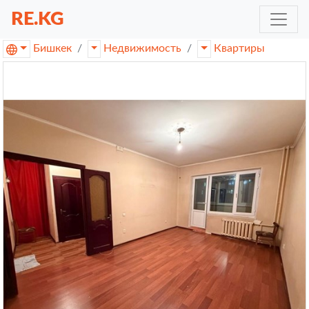
RE.KG
Бишкек
Недвижимость
Квартиры