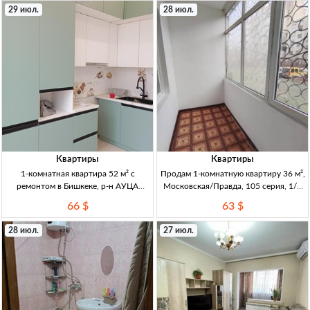
29 июл.
28 июл.
Квартиры
Квартиры
1-комнатная квартира 52 м² с
Продам 1-комнатную квартиру 36 м²,
ремонтом в Бишкеке, р-н АУЦА
Московская/Правда, 105 серия, 1/5
(10/10), вид на горы 1кв 52м², р-н
этаж — 2 лоджии 1кв 36м², 105
66 $
63 $
АУЦА (ряд. мкр Асанбай). 10/10,
серия, 1/5, не угл. 2 лоджии (кухня/
лифт работает. Кирп/монолит, дом
зал), пласт. окна, бронир. дверь,
28 июл.
27 июл.
сдан и заселён ~95%.
после косм. ремо