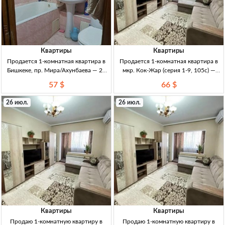
Квартиры
Квартиры
Продается 1-комнатная квартира в
Продается 1-комнатная квартира в
Бишкеке, пр. Мира/Ахунбаева — 29
мкр. Кок-Жар (серия 1-9, 105с) —
м², 3/3, кирпич, ремонт 1кв., 29м²,
ремонт, мебель, утепленная лоджия,
57 $
66 $
кирпич (хрущевка), 3/3 эт., с
Бишкек 1кв, Бишкек, мкр Кок-Жар;
ремонтом, Бишкек, пр. Мира/
35м², 1эт. Серия 1-9 105с; угловая,
26 июл.
26 июл.
Ахунбаева
утеплённая; лоджия застекл.+утепл.
(из
Квартиры
Квартиры
Продаю 1-комнатную квартиру в
Продаю 1-комнатную квартиру в