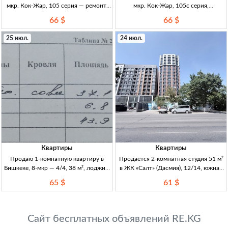
мкр. Кок-Жар, 105 серия — ремонт,
мкр. Кок-Жар, 105с серия,
новая мебель, лоджия утеплённая,
утеплённая, с ремонтом и мебелью —
66 $
66 $
35 м² 1кв, Бишкеκ, мкр Кок-Жар, 105
35 м² 1кв, Бишкек, мкр Кок-Жар. 35
серия, угловая утеплённая 1/9, 35 м²,
м², 1/9, 1 этаж. Дом 105с, угловая,
25 июл.
24 июл.
лоджия застекл.+утепл., пластик-
утеплённая. Лоджия застекл.+утепл.
Квартиры
Квартиры
Продаю 1-комнатную квартиру в
Продаётся 2-комнатная студия 51 м²
Бишкеке, 8-мкр — 4/4, 38 м², лоджия,
в ЖК «Салт» (Дасмия), 12/14, южная
вид на горы 1кв, Бшк, 8-мкр,
сторона — ПСО сентябрь 2026 2к-
65 $
61 $
104серия, 4/4, 38м², большая
студия, Дасмия (Горького/
застекл. лоджия (пластик), окна во
Алматинка), ЖК «Салт» (Левел
двор, вид на горы,
Строй), 51 м², 12/14, окна юг (горы),
ПСО,
Сайт бесплатных объявлений RE.KG