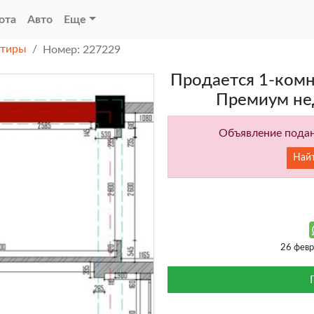
ота
Авто
Еще
ртиры
Номер: 227229
Продается 1-комн
Премиум не
Объявление подан
Най
26 фев