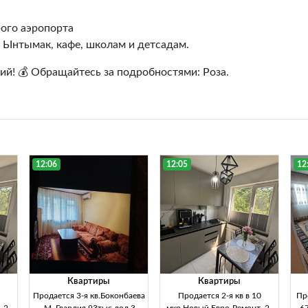
рого аэропорта
у Ынтымак, кафе, школам и детсадам.
ий! 💰 Обращайтесь за подробностями: Роза.
12:06
12:05
12
Квартиры
Квартиры
Продается 3-я кв.Боконбаева
Продается 2-я кв в 10
Про