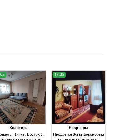
:05
12:05
Квартиры
Квартиры
дается 1-я кв . Восток 5.
Продается 3-я кв.Боконбаева