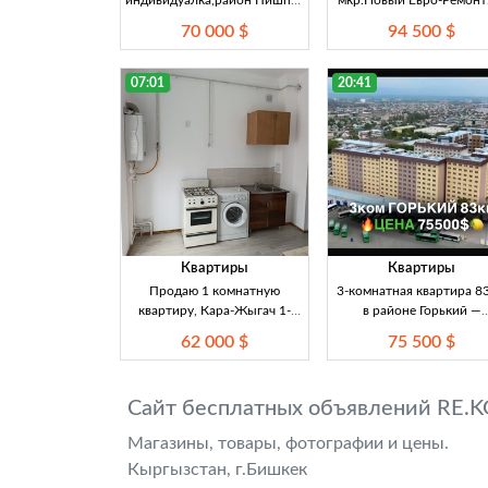
индивидуалка,район Пишпек
мкр.Новый Евро-Ремонт.
Индивидуалка 2-комн. 2/5
комн.
70 000 $
94 500 $
этаж 47 м²
07:01
20:41
Квартиры
Квартиры
Продаю 1 комнатную
3-комнатная квартира 83
квартиру, Кара-Жыгач 1-
в районе Горький —
комн. 3/3 этаж 41 м²
Алматинка, Бишкек Сроч
62 000 $
75 500 $
продажа 3-комнатно
квартиры площадью 83 м
Бишкеке, район Горьки
Сайт бесплатных объявлений RE.K
Алматинка. 8 этаж из 9
серия 106 улучшенная, 
Магазины, товары, фотографии и цены.
газовое отопление, до
Кыргызстан, г.Бишкек
заселён.