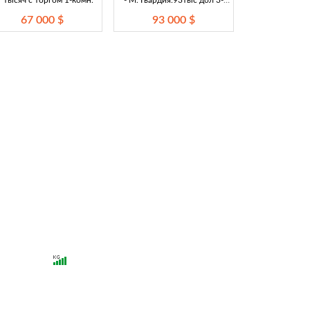
 тысяч с торгом 1-комн.
- М. Гвардия.93тыс дол 3-
комн.
67 000 $
93 000 $